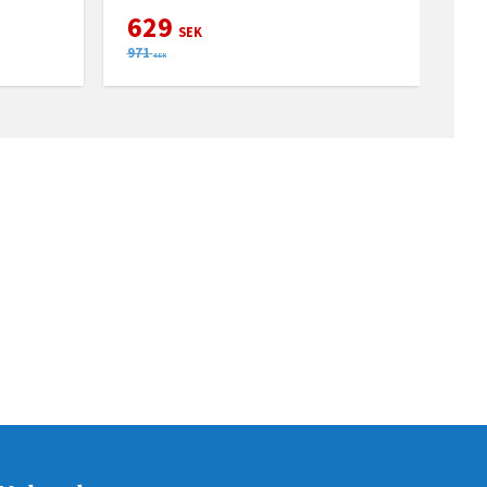
629
SEK
971
SEK