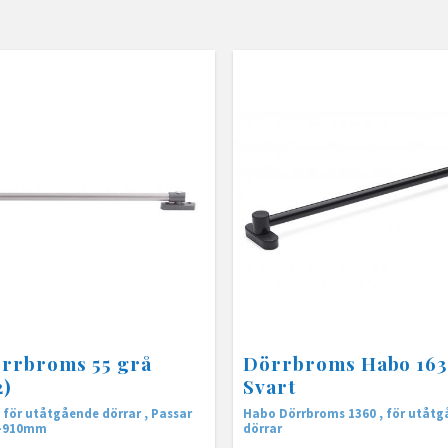
rrbroms 55 grå
Dörrbroms Habo 16
2)
Svart
för utåtgående dörrar , Passar
Habo Dörrbroms 1360 , ​för utåt
0-910mm
dörrar