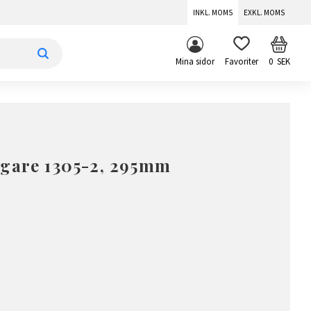
INKL. MOMS
EXKL. MOMS
KUNDV
FAVORITER
Mina sidor
0
SEK
ngare 1305-2, 295mm