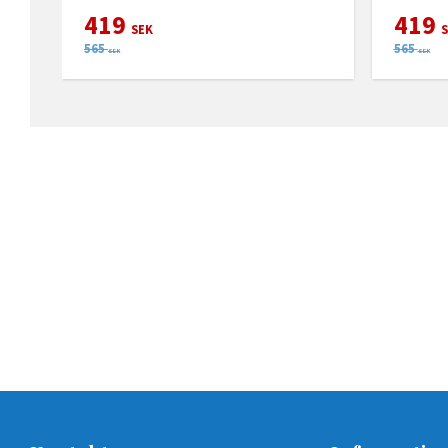
419
419
SEK
S
565
565
SEK
SEK