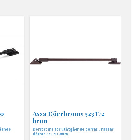
30
Assa Dörrbroms 523T/2
brun
gående
Dörrbroms för utåtgående dörrar , Passar
dörrar 770-910mm