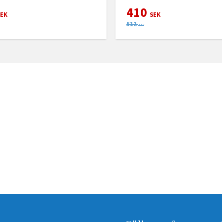
410
EK
SEK
512
SEK