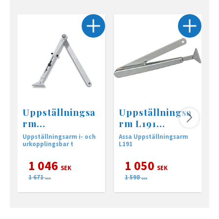
Uppställningsa
Uppställningsa
rm
rm L191
TS2000/4000
(DC200,
Uppställningsarm i- och
Assa Uppställningsarm
till &
DC300)
urkopplingsbar t
L191
U
frånkopplingsb
1 046
1 050
ar
SEK
SEK
1 671
1 598
SEK
SEK