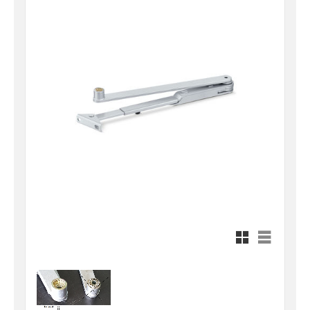
Rutnätsvy
Listvy