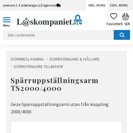
Leverans 1-3 arbetsdagar på lagervaror
INKL. MOMS
EXKL. MOMS
Meny
KUN
FAVORITER
0
SEK
DÖRRBESLAGNING
DÖRRSTÄNGARE & HÅLLARE
DÖRRSTÄNGARE TILLBEHÖR
Spärruppställningsarm
TS2000/4000
Geze Spärruppställningsarm utan från koppling
2000/4000