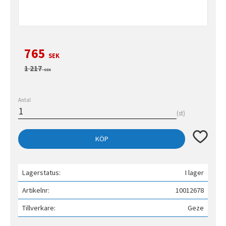
Nedsatt pris:
765
SEK
Ordinarie pris:
1 217
SEK
Antal
st
Lägg till 
KÖP
Lagerstatus
I lager
Artikelnr
10012678
Tillverkare
Geze