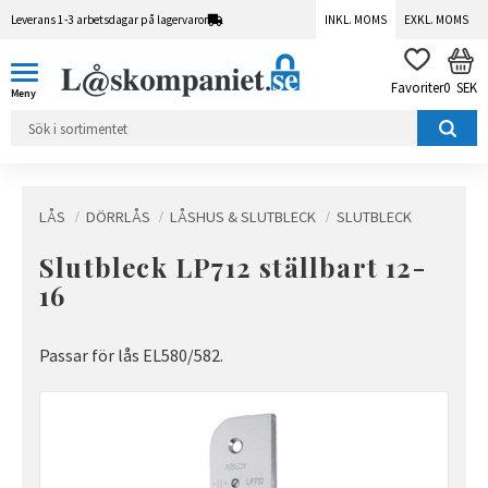
Leverans 1-3 arbetsdagar på lagervaror
INKL. MOMS
EXKL. MOMS
Meny
KUN
FAVORITER
0
SEK
LÅS
DÖRRLÅS
LÅSHUS & SLUTBLECK
SLUTBLECK
Slutbleck LP712 ställbart 12-
16
Passar för lås EL580/582.