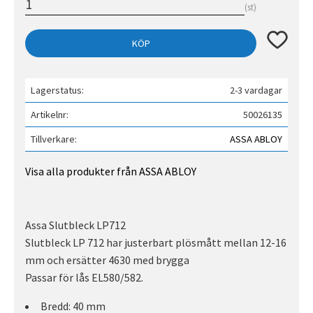
st
Lägg till 
KÖP
Lagerstatus
2-3 vardagar
Artikelnr
50026135
Tillverkare
ASSA ABLOY
Visa alla produkter från ASSA ABLOY
Assa Slutbleck LP712
Slutbleck LP 712 har justerbart plösmått mellan 12-16
mm och ersätter 4630 med brygga
Passar för lås EL580/582.
Bredd: 40 mm