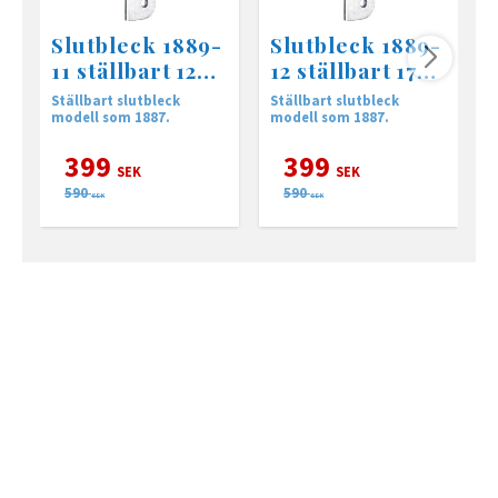
Slutbleck 1889-
Slutbleck 1889-
11 ställbart 12-
12 ställbart 17-
18
23
Ställbart slutbleck
Ställbart slutbleck
A
modell som 1887.
modell som 1887.
399
399
SEK
SEK
590
590
SEK
SEK