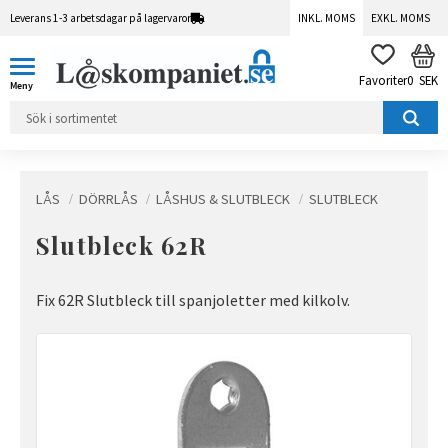
Leverans 1-3 arbetsdagar på lagervaror
INKL. MOMS
EXKL. MOMS
Meny
KUN
FAVORITER
0
SEK
LÅS
DÖRRLÅS
LÅSHUS & SLUTBLECK
SLUTBLECK
Slutbleck 62R
Fix 62R Slutbleck till spanjoletter med kilkolv.