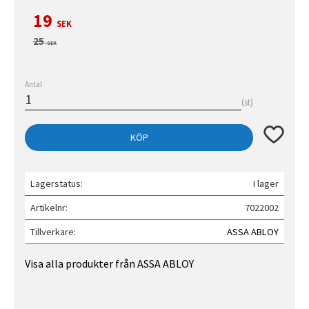
Nedsatt pris:
19
SEK
Ordinarie pris:
25
SEK
Antal
st
Lägg till 
KÖP
Lagerstatus
I lager
Artikelnr
7022002
Tillverkare
ASSA ABLOY
Visa alla produkter från ASSA ABLOY