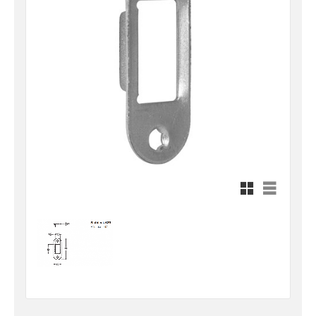
Rutnätsvy
Listvy