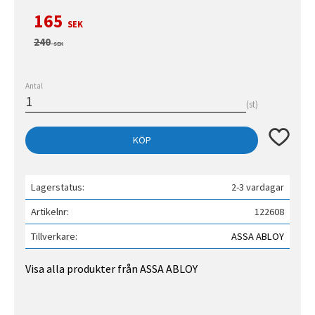
Nedsatt pris:
165
SEK
Ordinarie pris:
240
SEK
Antal
st
Lägg till 
KÖP
Lagerstatus
2-3 vardagar
Artikelnr
122608
Tillverkare
ASSA ABLOY
Visa alla produkter från ASSA ABLOY