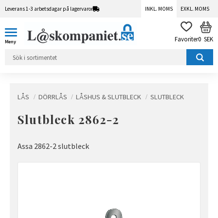
Leverans 1-3 arbetsdagar på lagervaror
INKL. MOMS
EXKL. MOMS
Meny
KUN
FAVORITER
0
SEK
LÅS
DÖRRLÅS
LÅSHUS & SLUTBLECK
SLUTBLECK
Slutbleck 2862-2
Assa 2862-2 slutbleck