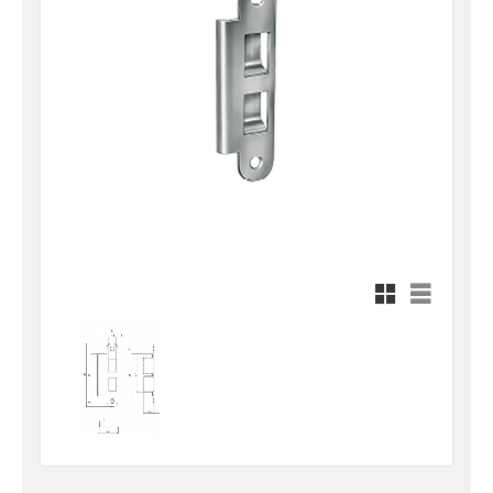
Rutnätsvy
Listvy