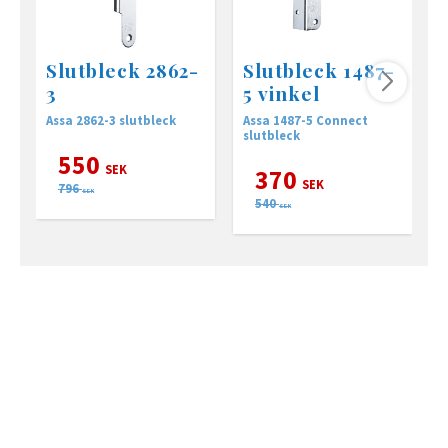
Slutbleck 2862-
Slutbleck 1487-
3
5 vinkel
Assa 2862-3 slutbleck
Assa 1487-5 Connect
s
slutbleck
2
550
SEK
370
SEK
796
SEK
540
SEK