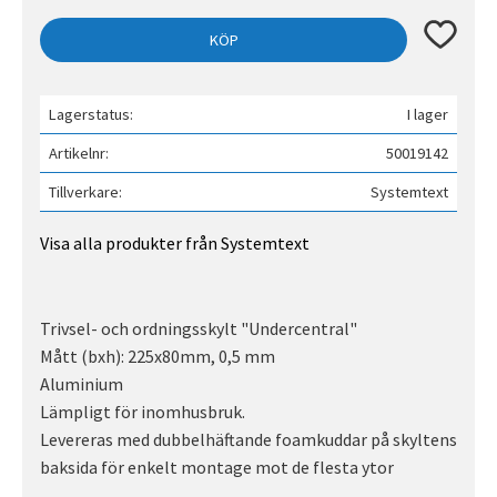
Lägg till 
KÖP
Lagerstatus
I lager
Artikelnr
50019142
Tillverkare
Systemtext
Visa alla produkter från Systemtext
Trivsel- och ordningsskylt "Undercentral"
Mått (bxh): 225x80mm, 0,5 mm
Aluminium
Lämpligt för inomhusbruk.
Levereras med dubbelhäftande foamkuddar på skyltens
baksida för enkelt montage mot de flesta ytor