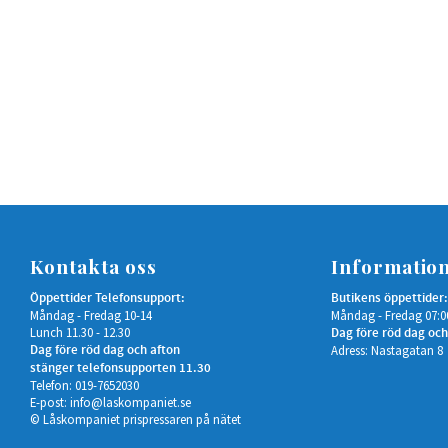
Kontakta oss
Informatio
Öppettider Telefonsupport:
Butikens öppettider:
Måndag - Fredag 10-14
Måndag - Fredag 07:0
Lunch 11.30 - 12.30
Dag före röd dag och
Dag före röd dag och afton
Adress: Nastagatan 8
stänger telefonsupporten 11.30
Telefon: 019-7652030
E-post:
info@laskompaniet.se
© Låskompaniet prispressaren på nätet