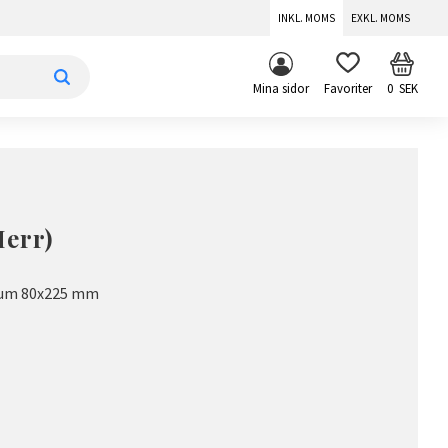
INKL. MOMS
EXKL. MOMS
KUNDV
FAVORITER
Mina sidor
0
SEK
Herr)
nium 80x225 mm