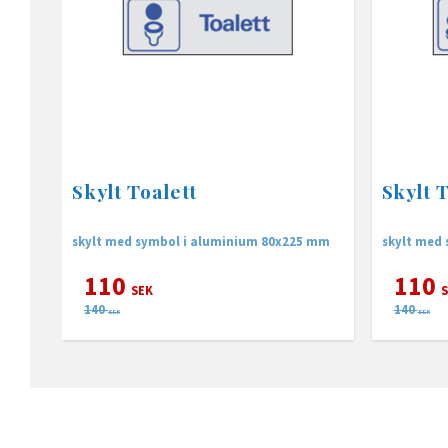
Skylt Toalett
Skylt 
skylt med symbol i aluminium 80x225 mm
skylt med
110
110
SEK
S
140
140
SEK
SEK