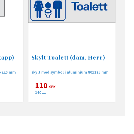
kapp)
Skylt Toalett (dam, Herr)
0x225 mm
skylt med symbol i aluminium 80x225 mm
110
SEK
140
SEK