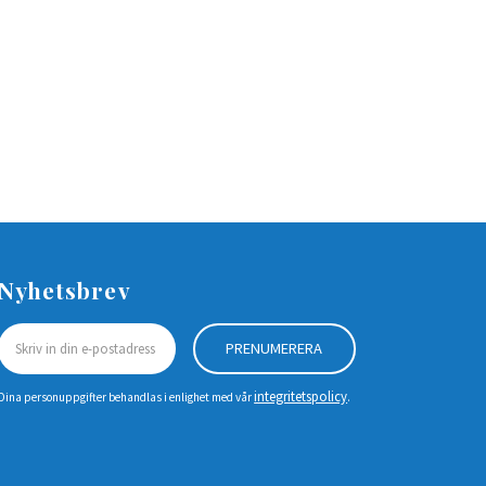
Nyhetsbrev
PRENUMERERA
integritetspolicy
Dina personuppgifter behandlas i enlighet med vår
.