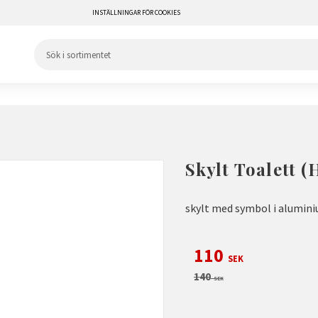
INSTÄLLNINGAR FÖR COOKIES
Skylt Toalett (
skylt med symbol i alumi
Nedsatt pris:
110
SEK
Ordinarie pris:
140
SEK