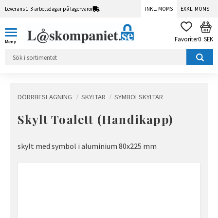
Leverans 1-3 arbetsdagar på lagervaror
INKL. MOMS
EXKL. MOMS
Meny
KUN
FAVORITER
0
SEK
DÖRRBESLAGNING
SKYLTAR
SYMBOLSKYLTAR
Skylt Toalett (Handikapp)
skylt med symbol i aluminium 80x225 mm