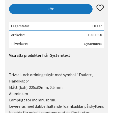
Lägg till 
KÖP
Lagerstatus
I lager
Artikelnr
10011800
Tillverkare
Systemtext
Visa alla produkter från Systemtext
Trivsel- och ordningsskylt med symbol "Toalett,
Handikapp"
Mått (bxh): 225x80mm, 0,5 mm
Aluminium
Lämpligt för inomhusbruk.
Levereras med dubbelhäftande foamkuddar på skyltens
baksida för enkelt montage mot de flesta ytor.