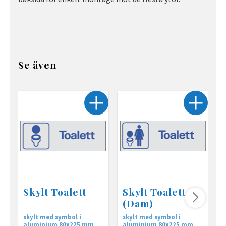
Se även
Skylt Toalett
Skylt Toalett
(Dam)
skylt med symbol i
skylt med symbol i
s
aluminium 80x225 mm
aluminium 80x225 mm
a