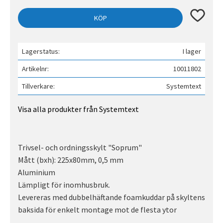
Lägg till 
KÖP
Lagerstatus
I lager
Artikelnr
10011802
Tillverkare
Systemtext
Visa alla produkter från Systemtext
Trivsel- och ordningsskylt "Soprum"
Mått (bxh): 225x80mm, 0,5 mm
Aluminium
Lämpligt för inomhusbruk.
Levereras med dubbelhäftande foamkuddar på skyltens
baksida för enkelt montage mot de flesta ytor