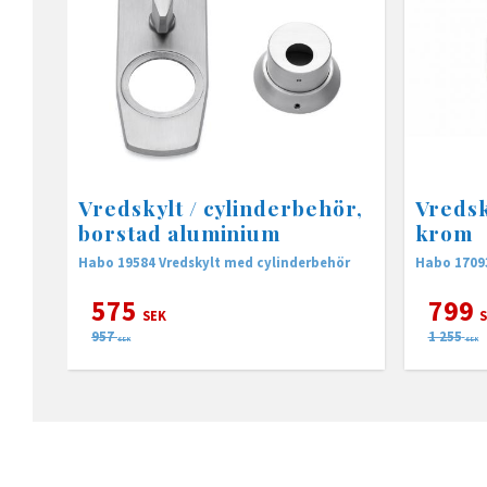
Vredskylt / cylinderbehör,
Vredsk
borstad aluminium
krom
Habo 19584 Vredskylt med cylinderbehör
Habo 17093
575
799
SEK
S
957
1 255
SEK
SEK