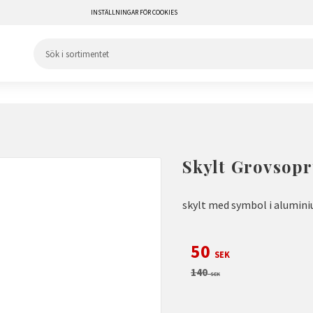
INSTÄLLNINGAR FÖR COOKIES
Skylt Grovsop
skylt med symbol i alumi
Nedsatt pris:
50
SEK
Ordinarie pris:
140
SEK