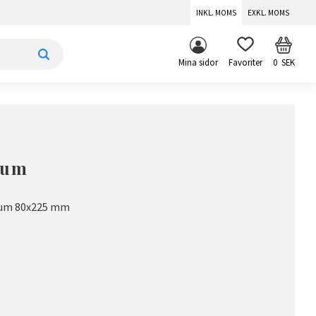
INKL. MOMS
EXKL. MOMS
KUNDV
FAVORITER
Mina sidor
0
SEK
rum
nium 80x225 mm