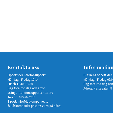
Kontakta oss
Informatio
Öppettider Telefonsupport:
Butikens öppettider:
Måndag - Fredag 10-14
Måndag - Fredag 07:0
Lunch 11.30 - 12.30
Dag före röd dag och
Dag före röd dag och afton
Adress: Nastagatan 8
stänger telefonsupporten 11.30
Telefon: 019-7652030
E-post:
info@laskompaniet.se
© Låskompaniet prispressaren på nätet