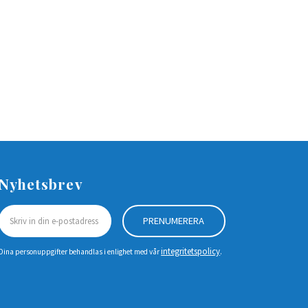
Nyhetsbrev
PRENUMERERA
integritetspolicy
Dina personuppgifter behandlas i enlighet med vår
.