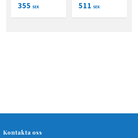
aluminium. Halv A4 =
355
511
297x105 mm.
SEK
SEK
Kontakta oss