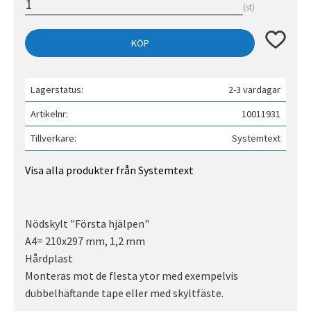
st
Lägg till 
KÖP
Lagerstatus
2-3 vardagar
Artikelnr
10011931
Tillverkare
Systemtext
Visa alla produkter från Systemtext
Nödskylt "Första hjälpen"
A4= 210x297 mm, 1,2 mm
Hårdplast
Monteras mot de flesta ytor med exempelvis
dubbelhäftande tape eller med skyltfäste.