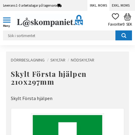
Leverans 1-3 arbetsdagar på lagervaror
INKL. MOMS
EXKL. MOMS
Meny
KUN
FAVORITER
0
SEK
DÖRRBESLAGNING
SKYLTAR
NÖDSKYLTAR
Skylt Första hjälpen
210x297mm
Skylt Första hjälpen