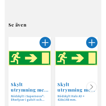
Se även
Skylt
Skylt
utrymning med
utrymning med
pil, 297x105 mm
pil, 420x148 mm
Nödskylt i Supernova®.
Nödskylt Halv A3 =
s
Efterlyser i gulvit och
420x148 mm.
grön färg. Tillverkad i