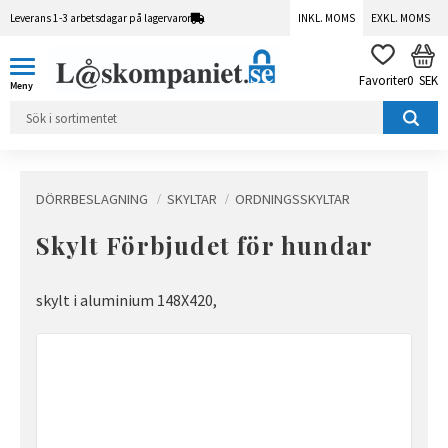
Leverans 1-3 arbetsdagar på lagervaror
INKL. MOMS
EXKL. MOMS
Meny
KUN
FAVORITER
0
SEK
DÖRRBESLAGNING
SKYLTAR
ORDNINGSSKYLTAR
Skylt Förbjudet för hundar
skylt i aluminium 148X420,