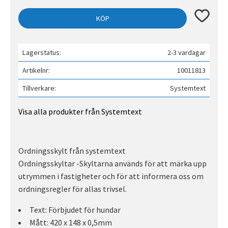
Lägg till 
KÖP
Lagerstatus
2-3 vardagar
Artikelnr
10011813
Tillverkare
Systemtext
Visa alla produkter från Systemtext
Ordningsskylt från systemtext
Ordningsskyltar -Skyltarna används för att märka upp
utrymmen i fastigheter och för att informera oss om
ordningsregler för allas trivsel.
Text: Förbjudet för hundar
Mått: 420 x 148 x 0,5mm