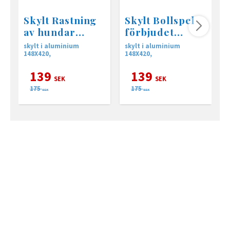
Skylt Rastning
Skylt Bollspel
av hundar
förbjudet
förbjuden
148x420mm
skylt i aluminium
skylt i aluminium
S
148X420,
148X420,
139
139
SEK
SEK
175
175
SEK
SEK