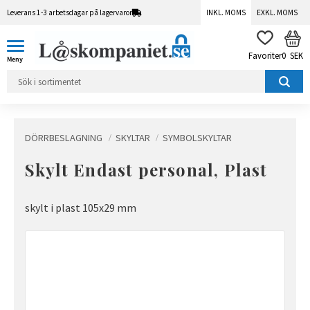
Leverans 1-3 arbetsdagar på lagervaror
INKL. MOMS
EXKL. MOMS
Meny
KUN
FAVORITER
0
SEK
DÖRRBESLAGNING
SKYLTAR
SYMBOLSKYLTAR
Skylt Endast personal, Plast
skylt i plast 105x29 mm