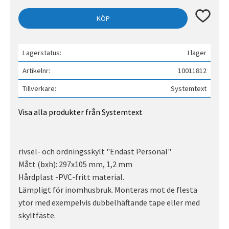
Lägg till 
KÖP
Lagerstatus
I lager
Artikelnr
10011812
Tillverkare
Systemtext
Visa alla produkter från Systemtext
rivsel- och ordningsskylt "Endast Personal"
Mått (bxh): 297x105 mm, 1,2 mm
Hårdplast -PVC-fritt material.
Lämpligt för inomhusbruk. Monteras mot de flesta
ytor med exempelvis dubbelhäftande tape eller med
skyltfäste.