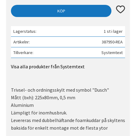
Lägg till 
KÖP
Lagerstatus
1 st i lager
Artikelnr
387950-REA
Tillverkare
Systemtext
Visa alla produkter från Systemtext
Trivsel- och ordningsskylt med symbol "Dusch"
Mått (bxh): 225x80mm, 0,5 mm
Aluminium
Lämpligt för inomhusbruk.
Levereras med dubbelhäftande foamkuddar på skyltens
baksida för enkelt montage mot de flesta ytor