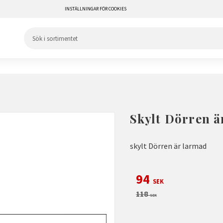
INSTÄLLNINGAR FÖR COOKIES
Skylt Dörren ä
skylt Dörren är larmad
Nedsatt pris:
94
SEK
Ordinarie pris:
118
SEK