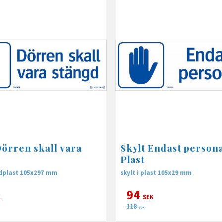
Dörren skall vara
Skylt Endast persona
d
Plast
rdplast 105x297 mm
skylt i plast 105x29 mm
94
K
SEK
118
SEK