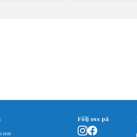
n
Följ oss på
0-16:00