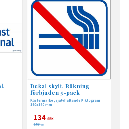
l,
Dekal skylt, Rökning
förbjuden 5-pack
Klistermärke , självhäftande Piktogram
140x140 mm
134
SEK
163
SEK