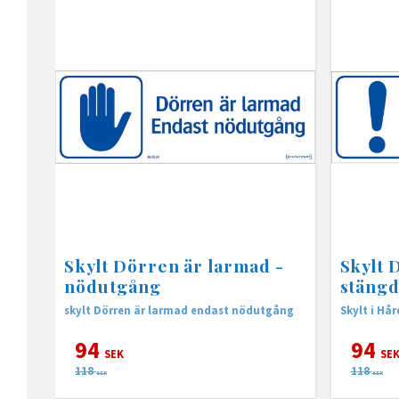
Skylt Dörren är larmad -
Skylt 
nödutgång
stäng
skylt Dörren är larmad endast nödutgång
Skylt i Hå
94
94
SEK
SE
118
118
SEK
SEK