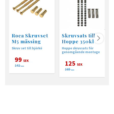
Roca Skruvset
Skruvsats till
M5 mässing
Hoppe 350kl
Skruv set till björkö
Hoppe skruvsats för
C
genomgående montage
f
99
SEK
125
SEK
142
SEK
165
SEK