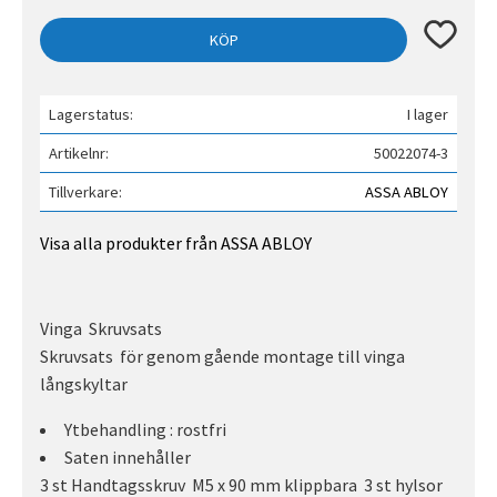
Lägg till 
KÖP
Lagerstatus
I lager
Artikelnr
50022074-3
Tillverkare
ASSA ABLOY
Visa alla produkter från ASSA ABLOY
Vinga Skruvsats
Skruvsats för genom gående montage till vinga
långskyltar
Ytbehandling : rostfri
Saten innehåller
3 st Handtagsskruv M5 x 90 mm klippbara 3 st hylsor