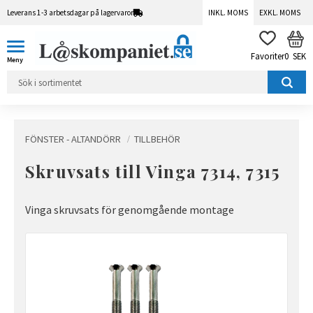
Leverans 1-3 arbetsdagar på lagervaror
INKL. MOMS
EXKL. MOMS
Meny
KUN
FAVORITER
0
SEK
FÖNSTER - ALTANDÖRR
TILLBEHÖR
Skruvsats till Vinga 7314, 7315
Vinga skruvsats för genomgående montage