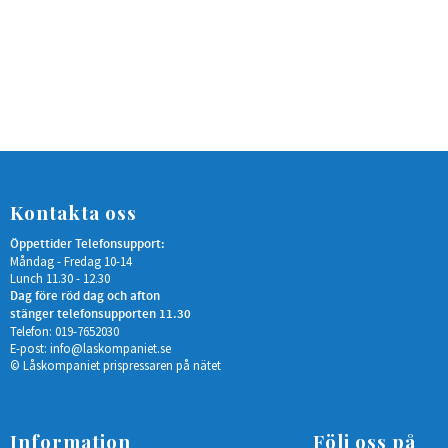
Kontakta oss
Öppettider Telefonsupport:
Måndag - Fredag 10-14
Lunch 11.30 - 12.30
Dag före röd dag och afton
stänger telefonsupporten 11.30
Telefon: 019-7652030
E-post:
info@laskompaniet.se
© Låskompaniet prispressaren på nätet
Information
Följ oss på