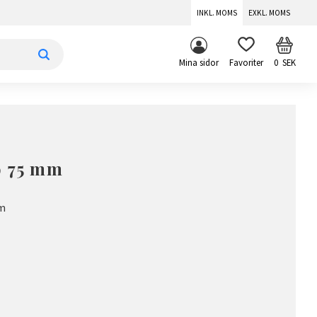
INKL. MOMS
EXKL. MOMS
KUNDV
FAVORITER
Mina sidor
0
SEK
9 75 mm
mm