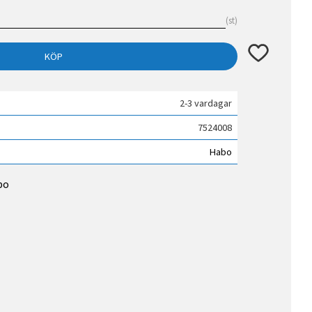
st
Lägg till i fav
KÖP
2-3 vardagar
7524008
Habo
bo