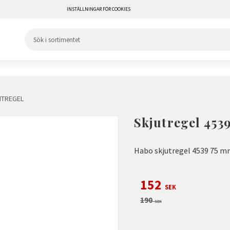
INSTÄLLNINGAR FÖR COOKIES
NTREGEL
Skjutregel 453
Habo skjutregel 4539 75 
Nedsatt pris:
152
SEK
Ordinarie pris:
190
SEK