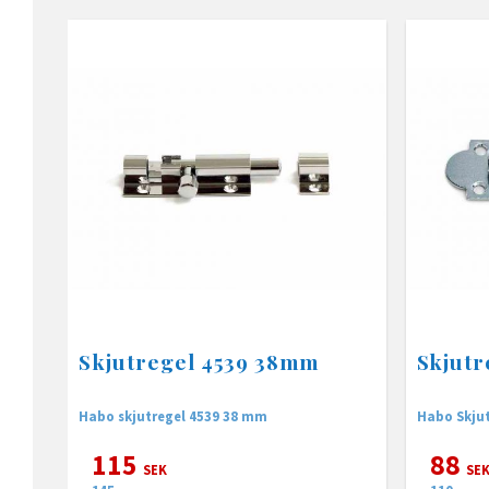
Skjutregel 4539 38mm
Skjutr
Habo skjutregel 4539 38 mm
Habo Skju
115
88
SEK
SE