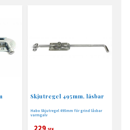
m
Skjutregel 495mm, låsbar
Habo Skjutregel 495mm för grind låsbar
varmgalv
229
SEK