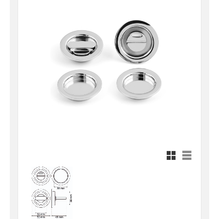
Rutnätsvy
Listvy