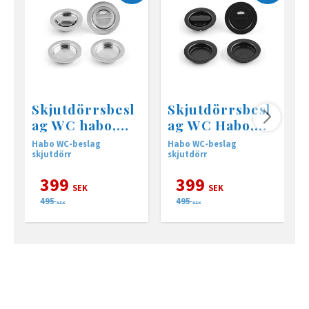
Skjutdörrsbesl
Skjutdörrsbesl
ag WC habo,
ag WC Habo,
borstad krom
Svart
Habo WC-beslag
Habo WC-beslag
W
skjutdörr
skjutdörr
a
399
399
SEK
SEK
495
495
SEK
SEK