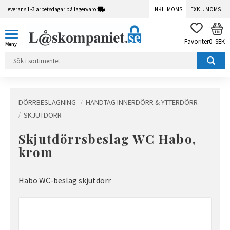
Leverans 1-3 arbetsdagar på lagervaror
INKL. MOMS
EXKL. MOMS
Meny
KUN
FAVORITER
0
SEK
DÖRRBESLAGNING
HANDTAG INNERDÖRR & YTTERDÖRR
SKJUTDÖRR
Skjutdörrsbeslag WC Habo,
krom
Habo WC-beslag skjutdörr