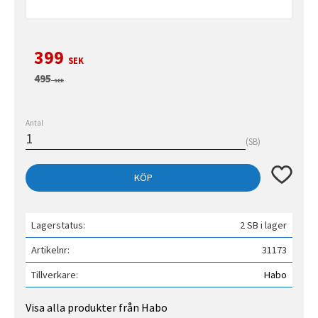
Nedsatt pris:
399
SEK
Ordinarie pris:
495
SEK
Antal
SB
Lägg till 
KÖP
Lagerstatus
2 SB i lager
Artikelnr
31173
Tillverkare
Habo
Visa alla produkter från Habo