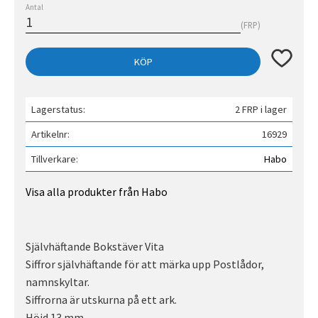
Antal
FRP
Lägg till 
KÖP
Lagerstatus
2 FRP i lager
Artikelnr
16929
Tillverkare
Habo
Visa alla produkter från Habo
Självhäftande Bokstäver Vita
Siffror självhäftande för att märka upp Postlådor,
namnskyltar.
Siffrorna är utskurna på ett ark.
Höjd 13 mm