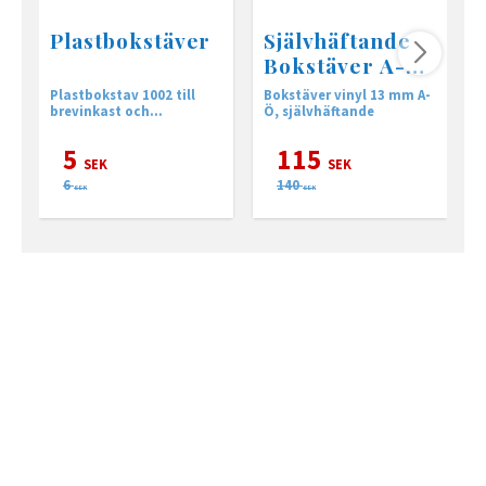
Plastbokstäver
Självhäftande
Bokstäver A-Ö
svart
Plastbokstav 1002 till
Bokstäver vinyl 13 mm A-
F
brevinkast och
Ö, självhäftande
d
namnskylt, höjd 13 mm
j
(aviso bokstäver)
5
115
SEK
SEK
6
140
SEK
SEK