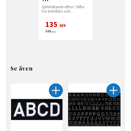
Självhäftande siffror / Siffra
För brevlådor och
namnskyltar. Höjd 50 mm.
135
SEK
165
SEK
Se även