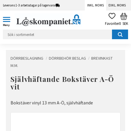
Leverans 1-3 arbetsdagar på lagervaror
INKL. MOMS
EXKL. MOMS
Meny
KUN
FAVORITER
0
SEK
DÖRRBESLAGNING
DÖRRBEHÖR BESLAG
BREVINKAST
M.M.
Självhäftande Bokstäver A-Ö
vit
Bokstäver vinyl 13 mm A-Ö, självhäftande