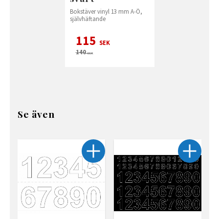
Bokstäver vinyl 13 mm A-Ö,
självhäftande
115
SEK
140
SEK
Se även