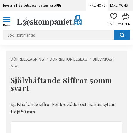
Leverans 1-3 arbetsdagar på lagervaror
INKL. MOMS
EXKL. MOMS
Meny
KUN
FAVORITER
0
SEK
DÖRRBESLAGNING
DÖRRBEHÖR BESLAG
BREVINKAST
M.M.
Självhäftande Siffror 50mm
svart
Självhäftande siffror För brevlådor och namnskyltar.
Höjd 50 mm