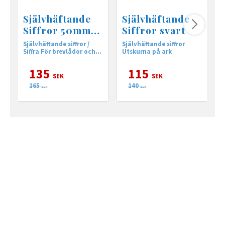
Självhäftande
Självhäftande
Siffror 50mm
Siffror svart
vit
Självhäftande siffror /
Självhäftande siffror
S
Siffra För brevlådor och
Utskurna på ark
0
namnskyltar. Höjd 50
m
mm.
p
135
115
SEK
SEK
165
140
SEK
SEK