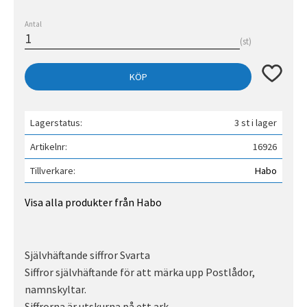
Antal
st
Lägg till 
KÖP
Lagerstatus
3 st i lager
Artikelnr
16926
Tillverkare
Habo
Visa alla produkter från Habo
Självhäftande siffror Svarta
Siffror självhäftande för att märka upp Postlådor,
namnskyltar.
Siffrorna är utskurna på ett ark.