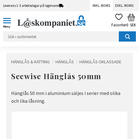
Leverans 1-3 arbetsdagar på lagervaror
INKL. MOMS
EXKL. MOMS
Meny
KUN
FAVORITER
0
SEK
HÄNGLÅS & KÄTTING
HÄNGLÅS
HÄNGLÅS OKLASSADE
Secwise Hänglås 50mm
Hänglås 50 mm i aluminium säljes i serier med olika
och lika låsning.