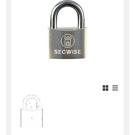
Rutnätsvy
Listvy