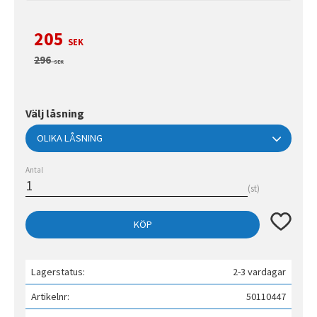
Nedsatt pris:
205
SEK
Ordinarie pris:
296
SEK
Välj låsning
Antal
st
Lägg till 
KÖP
Lagerstatus
2-3 vardagar
Artikelnr
50110447