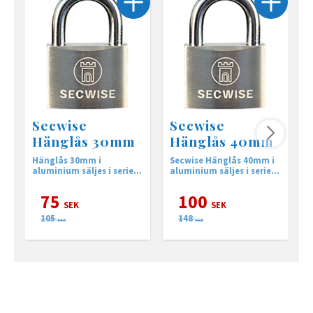
Secwise
Secwise
Hänglås 30mm
Hänglås 40mm
Hänglås 30mm i
Secwise Hänglås 40mm i
Abus 
aluminium säljes i serier
aluminium säljes i serier
Tit
med olika och lika
med olika och lika
m
låsning.
låsning.
l
75
100
SEK
SEK
105
148
SEK
SEK