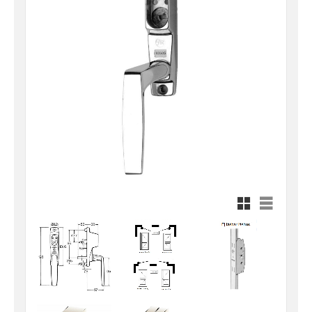
Rutnätsvy
Listvy