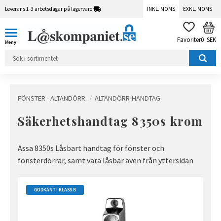
Leverans 1-3 arbetsdagar på lagervaror
INKL. MOMS
EXKL. MOMS
Meny
KUN
FAVORITER
0
SEK
FÖNSTER - ALTANDÖRR
ALTANDÖRR-HANDTAG
Säkerhetshandtag 8350s krom
Assa 8350s Låsbart handtag för fönster och
fönsterdörrar, samt vara låsbar även från yttersidan
GODKÄNT I KLASS B