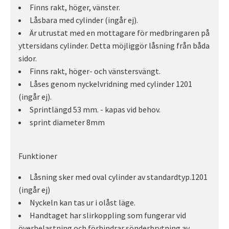
Finns rakt, höger, vänster.
Låsbara med cylinder (ingår ej).
Är utrustat med en mottagare för medbringaren på
yttersidans cylinder. Detta möjliggör låsning från båda
sidor.
Finns rakt, höger- och vänstersvängt.
Låses genom nyckelvridning med cylinder 1201
(ingår ej).
Sprintlängd 53 mm. - kapas vid behov.
sprint diameter 8mm
Funktioner
Låsning sker med oval cylinder av standardtyp.1201
(ingår ej)
Nyckeln kan tas ur i olåst läge.
Handtaget har slirkoppling som fungerar vid
överbelastning och förhindrar sönderbrytning av