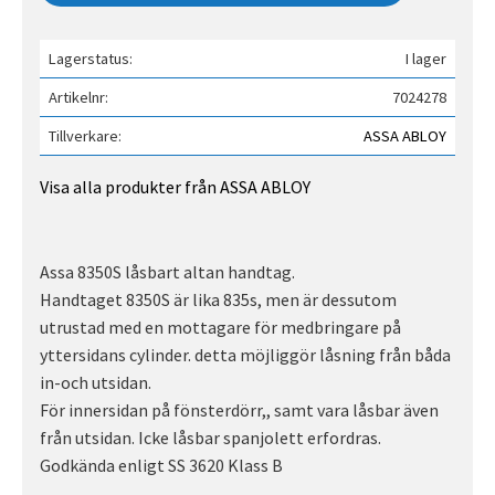
Lagerstatus
I lager
Artikelnr
7024278
Tillverkare
ASSA ABLOY
Visa alla produkter från ASSA ABLOY
Assa 8350S låsbart altan handtag.
Handtaget 8350S är lika 835s, men är dessutom
utrustad med en mottagare för medbringare på
yttersidans cylinder. detta möjliggör låsning från båda
in-och utsidan.
För innersidan på fönsterdörr,, samt vara låsbar även
från utsidan. Icke låsbar spanjolett erfordras.
Godkända enligt SS 3620 Klass B