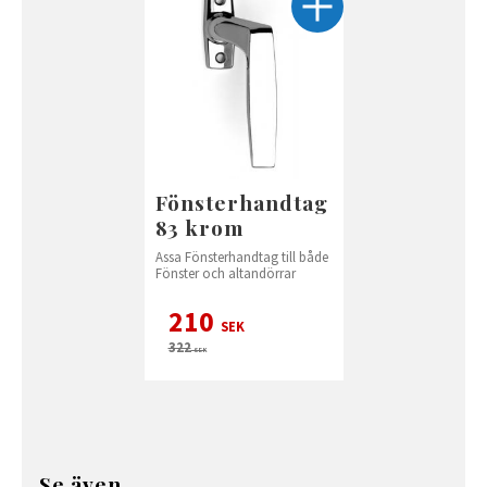
Fönsterhandtag
83 krom
Assa Fönsterhandtag till både
Fönster och altandörrar
210
SEK
322
SEK
Se även