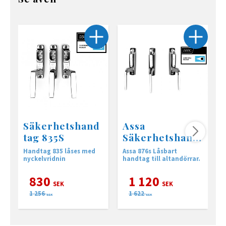
Säkerhetshand
Assa
tag 835S
Säkerhetshand
tag 876s inkl
Handtag 835 låses med
Assa 876s Låsbart
H
cylinder
nyckelvridnin
handtag till altandörrar.
s
830
1 120
SEK
SEK
1 256
1 622
SEK
SEK