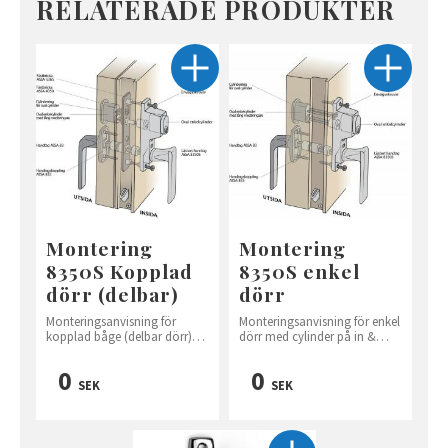
RELATERADE PRODUKTER
Montering
Montering
8350S Kopplad
8350S enkel
dörr (delbar)
dörr
Monteringsanvisning för
Monteringsanvisning för enkel
kopplad båge (delbar dörr)
dörr med cylinder på in &
med cylinder på in & utsidan
utsidan.när man har en Icke
låsbar spanjolett.
0
0
SEK
SEK