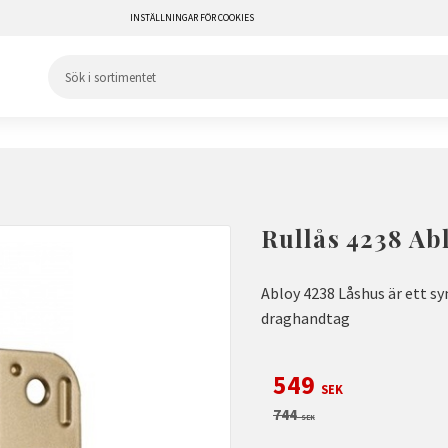
INSTÄLLNINGAR FÖR COOKIES
Rullås 4238 Ab
Abloy 4238 Låshus är ett s
draghandtag
Nedsatt pris:
549
SEK
Ordinarie pris:
744
SEK