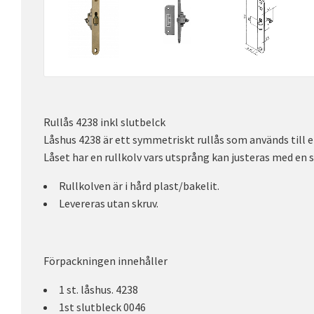
Rullås 4238 inkl slutbelck
Låshus 4238 är ett symmetriskt rullås som används till 
Låset har en rullkolv vars utsprång kan justeras med en s
Rullkolven är i hård plast/bakelit.
Levereras utan skruv.
Förpackningen innehåller
1 st. låshus. 4238
1st slutbleck 0046