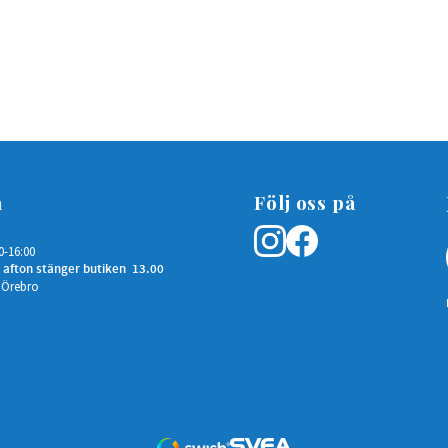
n
Följ oss på
0-16:00
 afton stänger butiken 13.00
 Örebro