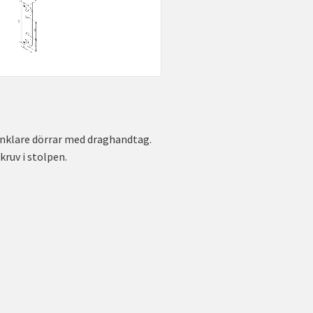
enklare dörrar med draghandtag.
kruv i stolpen.