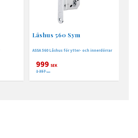
Låshus 560 Sym
ASSA 560 Låshus för ytter- och innerdörrar
999
SEK
1 357
SEK