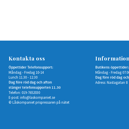
Kontakta oss
Informatio
Öppettider Telefonsupport:
Butikens öppettider:
Måndag - Fredag 10-14
Måndag - Fredag 07:0
Lunch 11.30 - 12.30
Dag före röd dag och
Dag före röd dag och afton
Adress: Nastagatan 8
stänger telefonsupporten 11.30
Telefon: 019-7652030
E-post:
info@laskompaniet.se
© Låskompaniet prispressaren på nätet