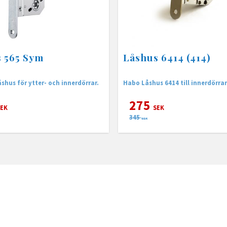
 565 Sym
Låshus 6414 (414)
åshus för ytter- och innerdörrar.
Habo Låshus 6414 till innerdörrar
275
EK
SEK
345
SEK