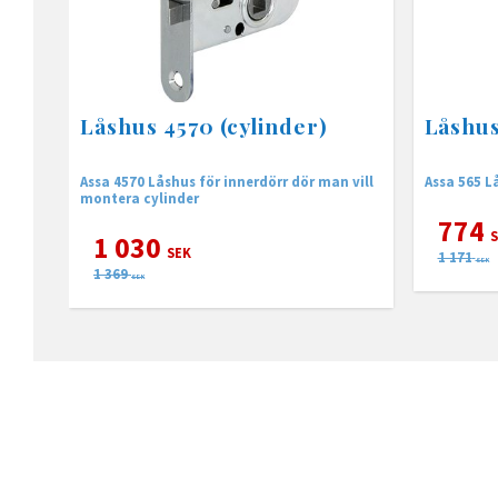
Låshus 4570 (cylinder)
Låshus
Assa 4570 Låshus för innerdörr dör man vill
Assa 565 L
montera cylinder
774
S
1 030
SEK
1 171
SEK
1 369
SEK