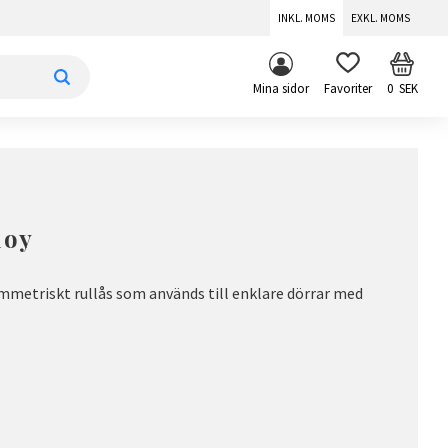
INKL. MOMS
EXKL. MOMS
KUNDV
FAVORITER
Mina sidor
0
SEK
loy
ymmetriskt rullås som används till enklare dörrar med