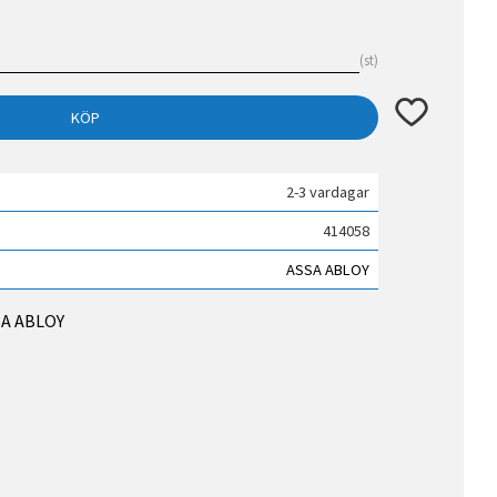
st
Lägg till i fav
KÖP
2-3 vardagar
414058
ASSA ABLOY
SSA ABLOY