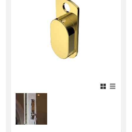
Rutnätsvy
Listvy