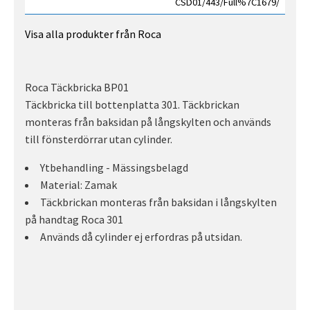
CSD01/443/Full%7C1679/
Visa alla produkter från Roca
Roca Täckbricka BP01
Täckbricka till bottenplatta 301. Täckbrickan
monteras från baksidan på långskylten och används
till fönsterdörrar utan cylinder.
Ytbehandling - Mässingsbelagd
Material: Zamak
Täckbrickan monteras från baksidan i långskylten
på handtag Roca 301
Används då cylinder ej erfordras på utsidan.