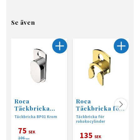
Se även
Roca
Roca
Täckbricka
Täckbricka för
BP01 Krom
rokokocylinder
Täckbricka BP01 Krom
Täckbricka för
T
, mässing
rokokocylinder
r
75
SEK
135
SEK
106
SEK