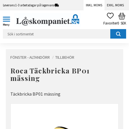
Leverans 1-3 arbetsdagar på lagervaror
INKL. MOMS
EXKL. MOMS
Meny
KUN
FAVORITER
0
SEK
FÖNSTER - ALTANDÖRR
TILLBEHÖR
Roca Täckbricka BP01
mässing
Täckbricka BP01 mässing