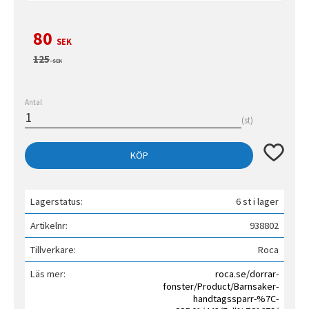
Nedsatt pris:
80
SEK
Ordinarie pris:
125
SEK
Antal
st
Lägg till 
KÖP
Lagerstatus
6 st i lager
Artikelnr
938802
Tillverkare
Roca
Läs mer
roca.se/dorrar-
fonster/Product/Barnsaker-
handtagssparr-%7C-