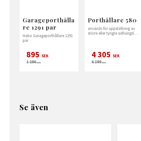
Garageporthålla
Porthållare 580
re 1291 par
används för uppställning av
större eller tyngre sidhängd
Habo Garageporthållare 1291
port i fullt öppet läge.
par
895
4 305
SEK
SEK
1 286
6 189
SEK
SEK
Se även