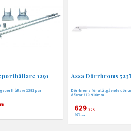
porthållare 1291
Assa Dörrbroms 523T
geporthållare 1291 par
Dörrbroms för utåtgående dörrar
dörrar 770-910mm
EK
629
SEK
971
SEK