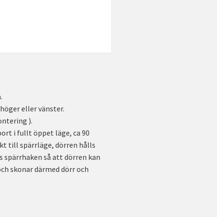
.
öger eller vänster.
ntering ).
rt i fullt öppet läge, ca 90
kt till spärrläge, dörren hålls
rs spärrhaken så att dörren kan
och skonar därmed dörr och