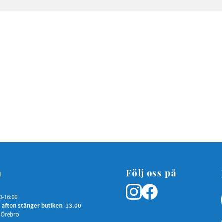
n
Följ oss på
0-16:00
 afton stänger butiken 13.00
 Örebro