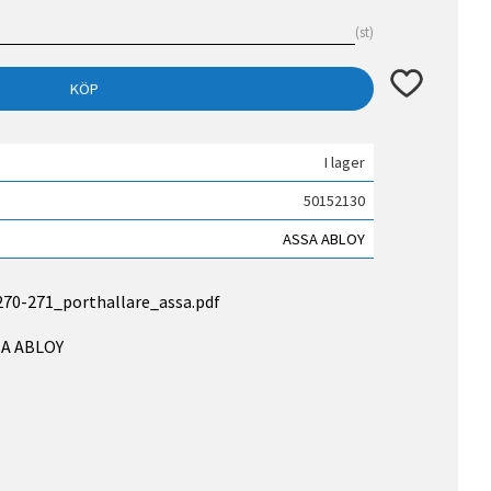
st
Lägg till i fav
KÖP
I lager
50152130
ASSA ABLOY
70-271_porthallare_assa.pdf
SSA ABLOY