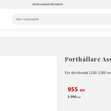
INSTÄLLNINGAR FÖR COOKIES
Porthållare As
För dörrbredd 1100-1300 m
Nedsatt pris:
955
SEK
Ordinarie pris:
1 369
SEK