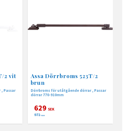
/2 vit
Assa Dörrbroms 523T/2
brun
 , Passar
Dörrbroms för utåtgående dörrar , Passar
dörrar 770-910mm
629
SEK
971
SEK