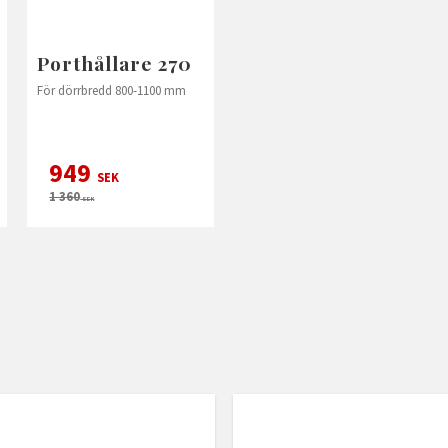
Porthållare 270
För dörrbredd 800-1100 mm
949
SEK
1 360
SEK