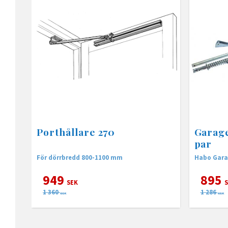
Porthållare 270
Garage
par
För dörrbredd 800-1100 mm
Habo Gara
949
895
SEK
S
1 360
1 286
SEK
SEK