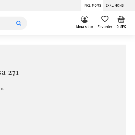
INKL. MOMS
EXKL. MOMS
KUNDV
FAVORITER
Mina sidor
0
SEK
sa 271
m.