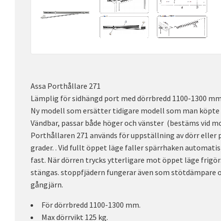
Assa Porthållare 271
Lämplig för sidhängd port med dörrbredd 1100-1300 mm
Ny modell som ersätter tidigare modell som man köpte h
Vändbar, passar både höger och vänster (bestäms vid mo
Porthållaren 271 används för uppställning av dörr eller po
grader. . Vid fullt öppet läge faller spärrhaken automatis
fast. När dörren trycks ytterligare mot öppet läge frigö
stängas. stoppfjädern fungerar även som stötdämpare 
gångjärn.
För dörrbredd 1100-1300 mm.
Max dörrvikt 125 kg.