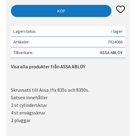
Lägg till 
KÖP
Lagerstatus
I lager
Artikelnr
7024066
Tillverkare
ASSA ABLOY
Visa alla produkter från ASSA ABLOY
Skruvsats till Assa /fix 835s och 8350s.
Satsen innehåller
2 st cylinderskruv
4 st envägsskruv
2 pluggar