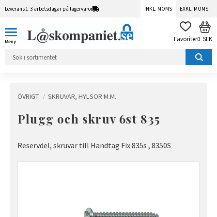
Leverans 1-3 arbetsdagar på lagervaror
INKL. MOMS
EXKL. MOMS
Meny
KUN
FAVORITER
0
SEK
ÖVRIGT
SKRUVAR, HYLSOR M.M.
Plugg och skruv 6st 835
Reservdel, skruvar till Handtag Fix 835s , 8350S