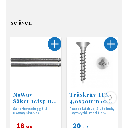
Se även
NoWay
Träskruv TFX
Säkerhetsplug
4,0x30mm 10-
g 2-Pack
Pack
Säkerhetsplugg till
Passar Låshus, Slutbleck,
T
Noway skruvar
Brytskydd, med fler
m
artiklar
18
20
SEK
SEK