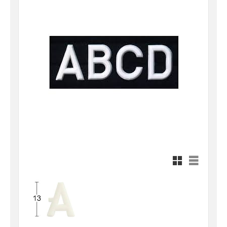
Rutnätsvy
Listvy