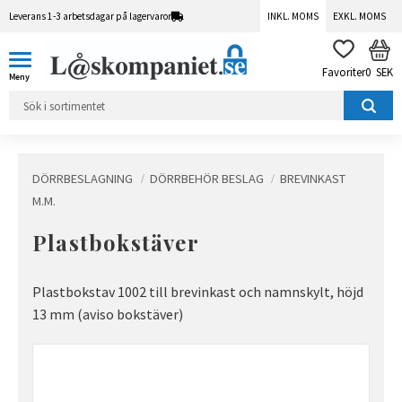
Leverans 1-3 arbetsdagar på lagervaror
INKL. MOMS
EXKL. MOMS
Meny
KUN
FAVORITER
0
SEK
DÖRRBESLAGNING
DÖRRBEHÖR BESLAG
BREVINKAST
M.M.
Plastbokstäver
Plastbokstav 1002 till brevinkast och namnskylt, höjd
13 mm (aviso bokstäver)