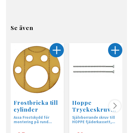
Se även
Frostbricka till
Hoppe
cylinder
Tryckeskruv
100x4mm 2-
Assa Frostskydd för
Självborrande skruv till
M
pack
montering på rund
HOPPE fjäderkassett,
t
cylinder
kapbar 35-95mm