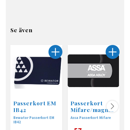
Se även
Passerkort EM
Passerkort
IB42
Mifare/magnet
Assa
Bewator Passerkort EM
Assa Passerkort Mifare
P
IB42