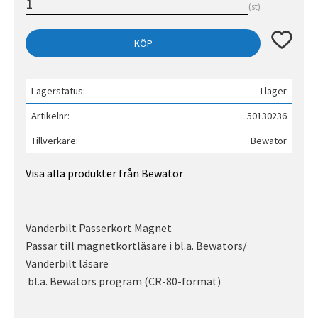
st
Lägg till 
KÖP
Lagerstatus
I lager
Artikelnr
50130236
Tillverkare
Bewator
Visa alla produkter från Bewator
Vanderbilt Passerkort Magnet
Passar till magnetkortläsare i bl.a. Bewators/
Vanderbilt läsare
bl.a. Bewators program (CR-80-format)