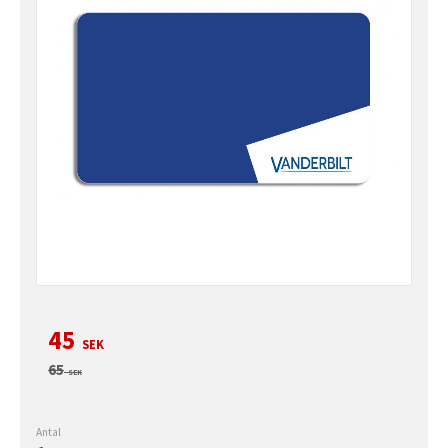
Nedsatt pris:
45
SEK
Ordinarie pris:
65
SEK
Antal