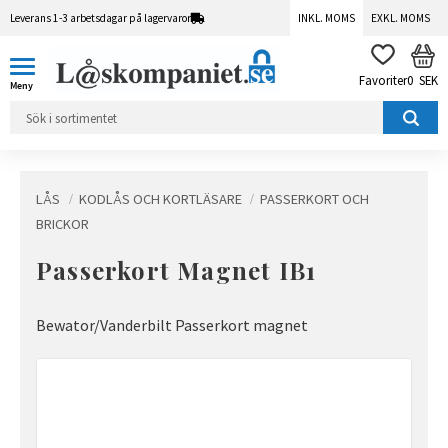
Leverans 1-3 arbetsdagar på lagervaror
INKL. MOMS
EXKL. MOMS
Meny
KUN
FAVORITER
0
SEK
LÅS
KODLÅS OCH KORTLÄSARE
PASSERKORT OCH
BRICKOR
Passerkort Magnet IB1
Bewator/Vanderbilt Passerkort magnet