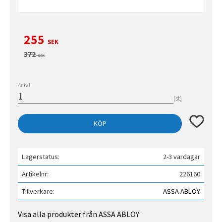
Nedsatt pris:
255
SEK
Ordinarie pris:
372
SEK
Antal
st
Lägg till 
KÖP
Lagerstatus
2-3 vardagar
Artikelnr
226160
Tillverkare
ASSA ABLOY
Visa alla produkter från ASSA ABLOY