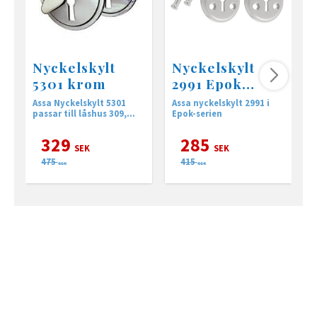
Nyckelskylt
Nyckelskylt
5301 krom
2991 Epok
mattkrom
Assa Nyckelskylt 5301
Assa nyckelskylt 2991 i
A
passar till låshus 309,
Epok-serien
90001 och 90002
329
285
SEK
SEK
475
415
SEK
SEK