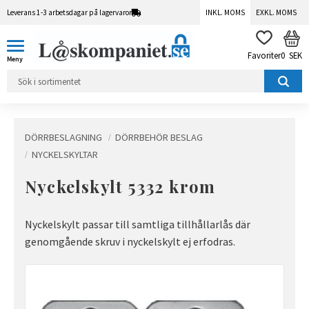
Leverans 1-3 arbetsdagar på lagervaror
INKL. MOMS
EXKL. MOMS
Meny
KUN
FAVORITER
0
SEK
DÖRRBESLAGNING
DÖRRBEHÖR BESLAG
NYCKELSKYLTAR
Nyckelskylt 5332 krom
Nyckelskylt passar till samtliga tillhållarlås där
genomgående skruv i nyckelskylt ej erfodras.