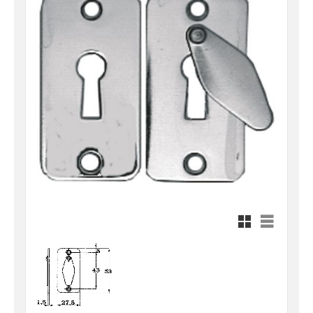
Rutnätsvy
Listvy