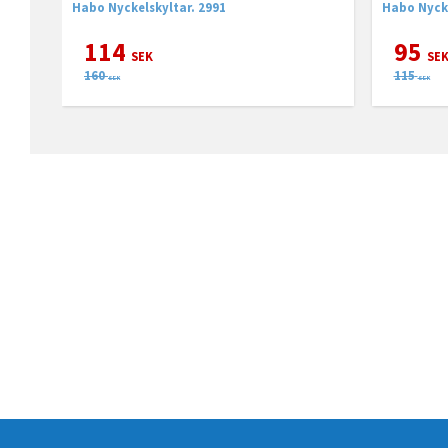
Habo Nyckelskyltar. 2991
Habo Nycke
114
95
SEK
SE
160
115
SEK
SEK