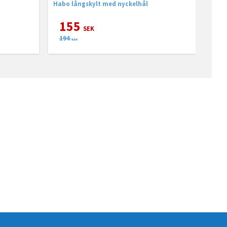
Habo långskylt med nyckelhål
155
SEK
194
SEK