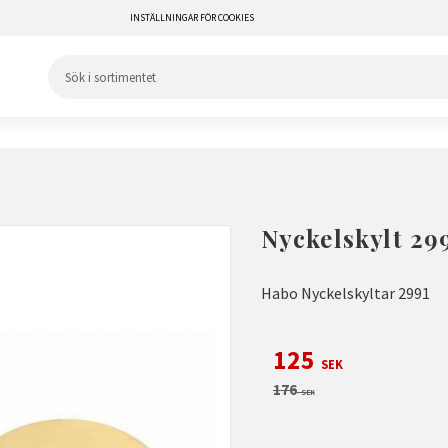
INSTÄLLNINGAR FÖR COOKIES
Nyckelskylt 29
Habo Nyckelskyltar 2991
Nedsatt pris:
125
SEK
Ordinarie pris:
176
SEK