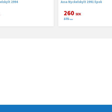
lskylt 2994
Assa Nyckelskylt 2991 Epok
260
K
SEK
375
SEK