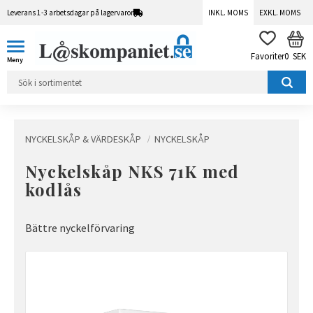
Leverans 1-3 arbetsdagar på lagervaror
INKL. MOMS
EXKL. MOMS
Meny
KUN
FAVORITER
0
SEK
NYCKELSKÅP & VÄRDESKÅP
NYCKELSKÅP
Nyckelskåp NKS 71K med
kodlås
Bättre nyckelförvaring