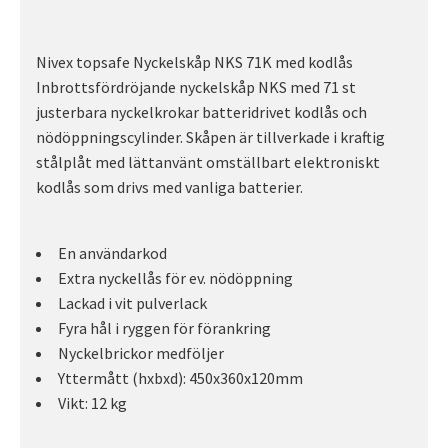
Nivex topsafe Nyckelskåp NKS 71K med kodlås
Inbrottsfördröjande nyckelskåp NKS med 71 st
justerbara nyckelkrokar batteridrivet kodlås och
nödöppningscylinder. Skåpen är tillverkade i kraftig
stålplåt med lättanvänt omställbart elektroniskt
kodlås som drivs med vanliga batterier.
En användarkod
Extra nyckellås för ev. nödöppning
Lackad i vit pulverlack
Fyra hål i ryggen för förankring
Nyckelbrickor medföljer
Yttermått (hxbxd): 450x360x120mm
Vikt: 12 kg