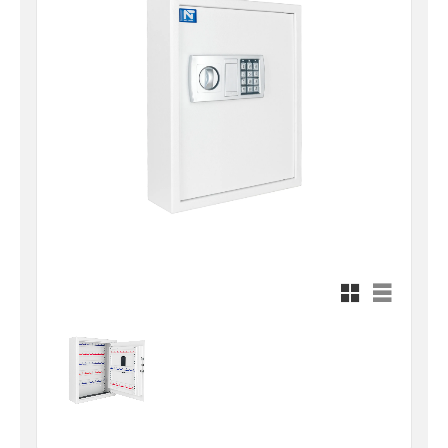
Rutnätsvy
Listvy