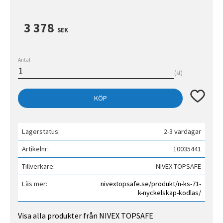
3 378
SEK
Antal
st
Lägg till 
KÖP
Lagerstatus
2-3 vardagar
Artikelnr
10035441
Tillverkare
NIVEX TOPSAFE
Läs mer
nivextopsafe.se/produkt/n-ks-71-
k-nyckelskap-kodlas/
Visa alla produkter från NIVEX TOPSAFE