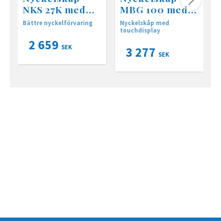
NKS 27K med
MBG 100 med
kodlås
kodlås
Bättre nyckelförvaring
Nyckelskåp med
B
touchdisplay
2 659
SEK
3 277
SEK