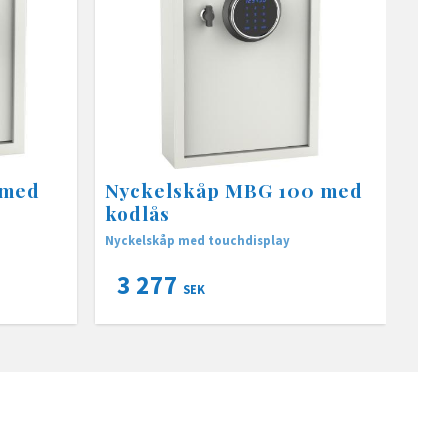
 med
Nyckelskåp MBG 100 med
kodlås
Nyckelskåp med touchdisplay
3 277
SEK