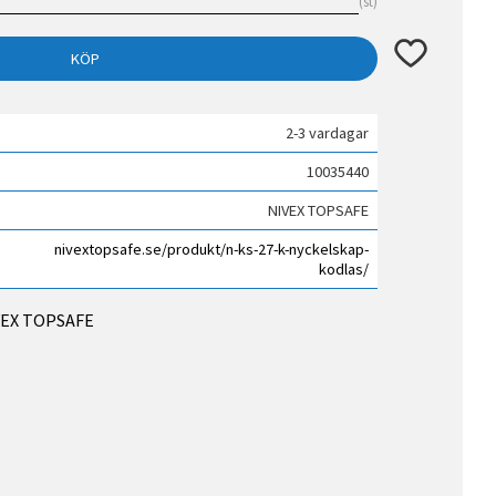
st
Lägg till i fav
KÖP
2-3 vardagar
10035440
NIVEX TOPSAFE
nivextopsafe.se/produkt/n-ks-27-k-nyckelskap-
kodlas/
IVEX TOPSAFE