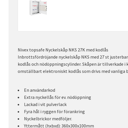
Nivex topsafe Nyckelskåp NKS 27K med kodlås
Inbrottsfördröjande nyckelskåp NKS med 27 st justerbar
kodlås och nödöppningscylinder. Skåpen är tillverkade i 
omställbart elektroniskt kodlås som drivs med vanliga b
En användarkod
Extra nyckellås för ev. nödöppning
Lackad i vit pulverlack
Fyra hål i ryggen för förankring
Nyckelbrickor medföljer.
Yttermått (hxbxd): 360x300x100mm