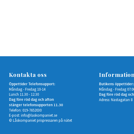
Kontakta oss
Informatio
Öppettider Telefonsupport:
Butikens öppettider:
Måndag - Fredag 10-14
Måndag - Fredag 07:0
Lunch 11.30 - 12.30
Dag före röd dag och
Dag före röd dag och afton
Adress: Nastagatan 8
stänger telefonsupporten 11.30
Telefon: 019-7652030
E-post:
info@laskompaniet.se
© Låskompaniet prispressaren på nätet