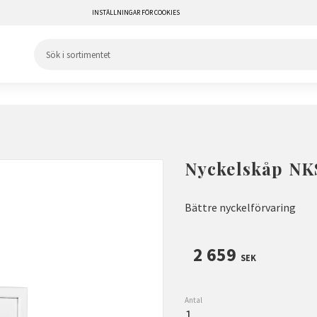
INSTÄLLNINGAR FÖR COOKIES
Nyckelskåp NK
Bättre nyckelförvaring
2 659
SEK
Antal