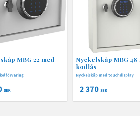
lskåp MBG 22 med
Nyckelskåp MBG 48
kodlås
kelförvaring
Nyckelskåp med touchdisplay
0
2 370
SEK
SEK