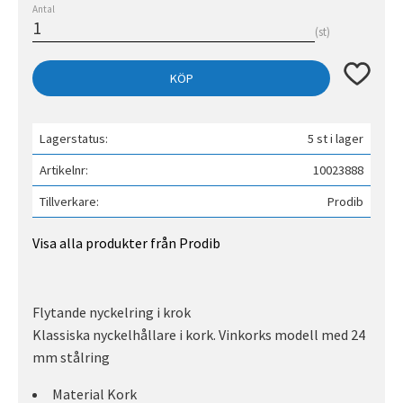
Antal
st
Lägg till 
KÖP
Lagerstatus
5 st i lager
Artikelnr
10023888
Tillverkare
Prodib
Visa alla produkter från Prodib
Flytande nyckelring i krok
Klassiska nyckelhållare i kork. Vinkorks modell med 24
mm stålring
Material Kork