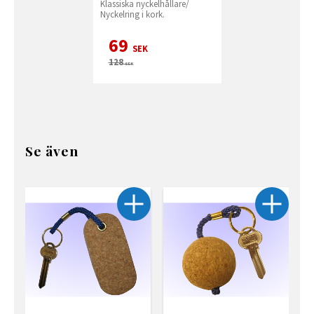
Klassiska nyckelhållare/
Nyckelring i kork.
69
SEK
128
SEK
Se även