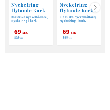
Nyckelring
Nyckelring
flytande Kork
flytande Kork,
boll
Klassiska nyckelhållare /
Klassiska nyckelhållare/
K
Nyckelring i kork.
Nyckelring i kork.
N
69
69
SEK
SEK
128
128
SEK
SEK