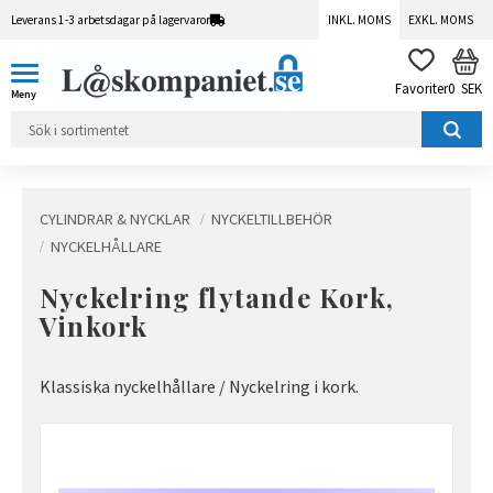
Leverans 1-3 arbetsdagar på lagervaror
INKL. MOMS
EXKL. MOMS
Meny
KUN
FAVORITER
0
SEK
CYLINDRAR & NYCKLAR
NYCKELTILLBEHÖR
NYCKELHÅLLARE
Nyckelring flytande Kork,
Vinkork
Klassiska nyckelhållare / Nyckelring i kork.