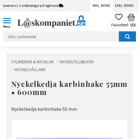
Leverans 1-3 arbetsdagar på lagervaror
INKL. MOMS
EXKL. MOMS
Meny
KUN
FAVORITER
0
SEK
CYLINDRAR & NYCKLAR
NYCKELTILLBEHÖR
NYCKELHÅLLARE
Nyckelkedja karbinhake 55mm
• 600mm
Nyckelkedja karbinhake 55 mm