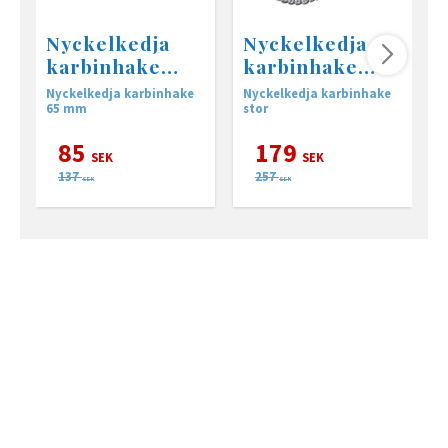
Nyckelkedja
Nyckelkedja
karbinhake
karbinhake
65mm • 600mm
75mm • 400mm
Nyckelkedja karbinhake
Nyckelkedja karbinhake
N
65 mm
stor
g
k
85
179
SEK
SEK
137
257
SEK
SEK