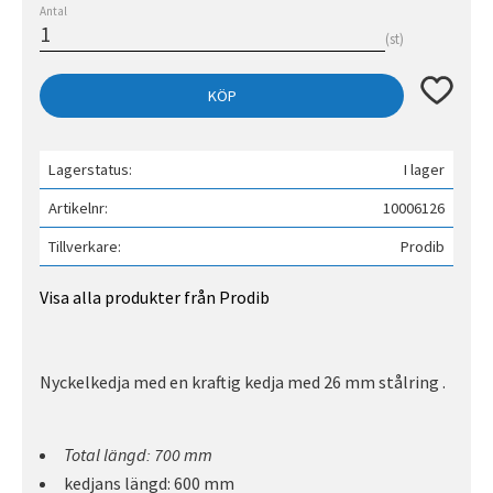
Antal
st
Lägg till 
KÖP
Lagerstatus
I lager
Artikelnr
10006126
Tillverkare
Prodib
Visa alla produkter från Prodib
Nyckelkedja med en kraftig kedja med 26 mm stålring .
Total längd: 700 mm
kedjans längd: 600 mm