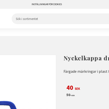
INSTÄLLNINGAR FÖR COOKIES
Nyckelkappa d
Färgade märkringar i plast 
Nedsatt pris:
40
SEK
Ordinarie pris:
50
SEK