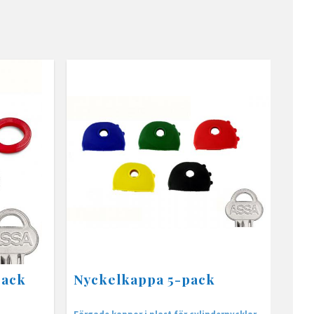
pack
Nyckelkappa 5-pack
Färgade kappor i plast för cylindernycklar.