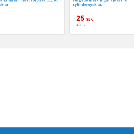
cklar
cylindernycklar.
25
K
SEK
40
SEK