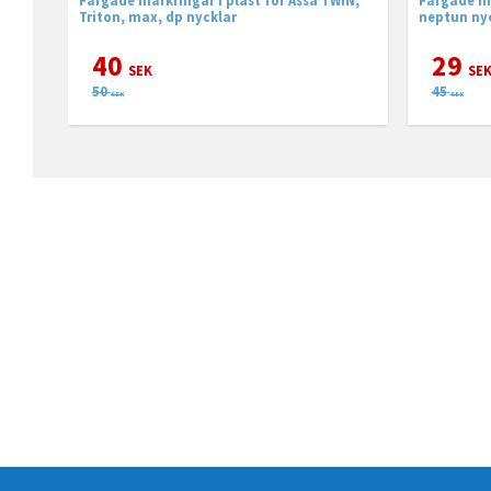
Triton, max, dp nycklar
neptun ny
40
29
SEK
SE
50
45
SEK
SEK