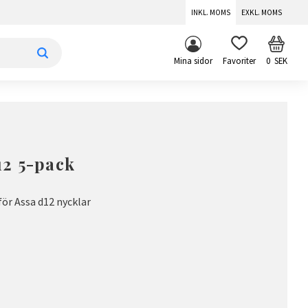
INKL. MOMS
EXKL. MOMS
KUNDV
FAVORITER
Mina sidor
0
SEK
12 5-pack
för Assa d12 nycklar