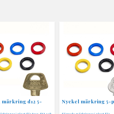
 märkring d12 5-
Nyckel märkring 5-
rkringar i plast för Assa d12 och
Färgade märkringar i plast för