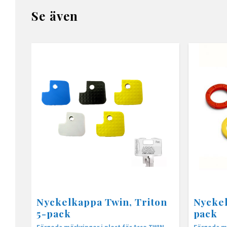
Se även
Nyckelkappa Twin, Triton
Nyckel
5-pack
pack
Färgade märkringar i plast för Assa TWIN,
Färgade mä