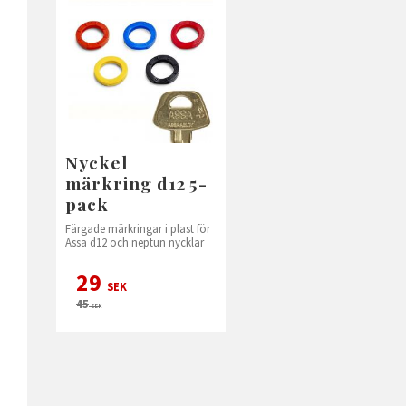
Nyckel
märkring d12 5-
pack
Färgade märkringar i plast för
Assa d12 och neptun nycklar
29
SEK
45
SEK