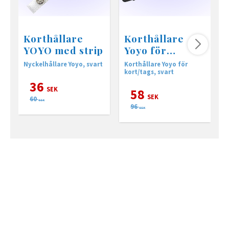
Korthållare
Korthållare
YOYO med strip
Yoyo för
kort/tags
Nyckelhållare Yoyo, svart
Korthållare Yoyo för
K
kort/tags, svart
N
36
SEK
58
SEK
60
SEK
96
SEK