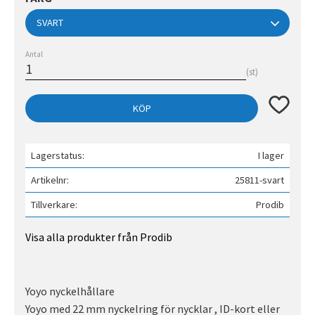
Antal
st
Lägg till 
KÖP
Lagerstatus
I lager
Artikelnr
25811-svart
Tillverkare
Prodib
Visa alla produkter från Prodib
Yoyo nyckelhållare
Yoyo med 22 mm nyckelring för nycklar , ID-kort eller