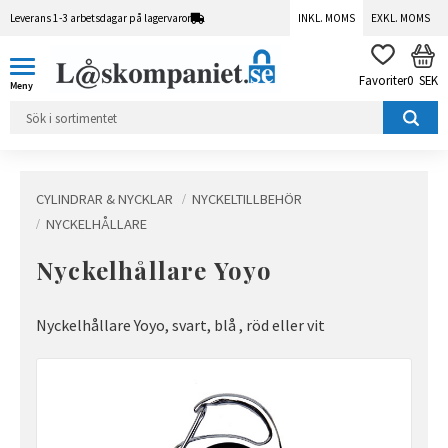
Leverans 1-3 arbetsdagar på lagervaror
INKL. MOMS
EXKL. MOMS
Meny
KUN
FAVORITER
0
SEK
CYLINDRAR & NYCKLAR
NYCKELTILLBEHÖR
NYCKELHÅLLARE
Nyckelhållare Yoyo
Nyckelhållare Yoyo, svart, blå , röd eller vit