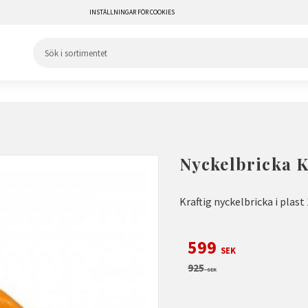
INSTÄLLNINGAR FÖR COOKIES
Nyckelbricka 
Kraftig nyckelbricka i plast
Nedsatt pris:
599
SEK
Ordinarie pris:
925
SEK