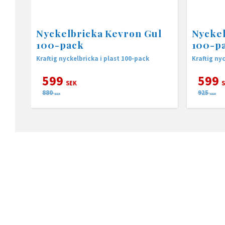
Nyckelbricka Kevron Gul
Nycke
100-pack
100-p
Kraftig nyckelbricka i plast 100-pack
Kraftig ny
599
599
SEK
S
880
925
SEK
SEK