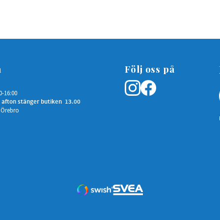
n
Följ oss på
0-16:00
 afton stänger butiken 13.00
 Örebro