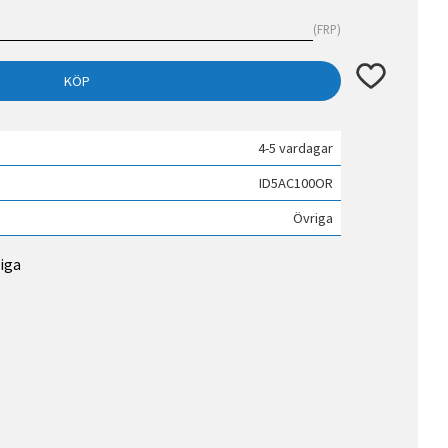
FRP
Lägg till i fav
KÖP
4-5 vardagar
ID5AC100OR
Övriga
riga