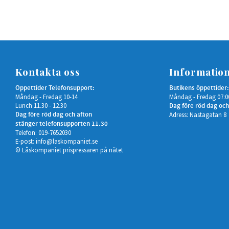
Kontakta oss
Informatio
Öppettider Telefonsupport:
Butikens öppettider:
Måndag - Fredag 10-14
Måndag - Fredag 07:0
Lunch 11.30 - 12.30
Dag före röd dag och
Dag före röd dag och afton
Adress: Nastagatan 8
stänger telefonsupporten 11.30
Telefon: 019-7652030
E-post:
info@laskompaniet.se
© Låskompaniet prispressaren på nätet