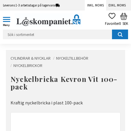
Leverans 1-3 arbetsdagar på lagervaror
INKL. MOMS
EXKL. MOMS
Meny
KUN
FAVORITER
0
SEK
CYLINDRAR & NYCKLAR
NYCKELTILLBEHÖR
NYCKELBRICKOR
Nyckelbricka Kevron Vit 100-
pack
Kraftig nyckelbricka i plast 100-pack