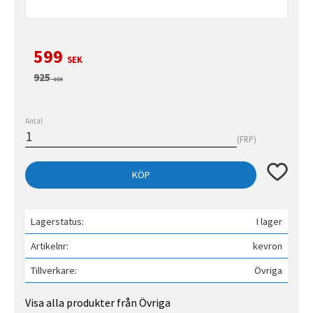
Nedsatt pris:
599
SEK
Ordinarie pris:
925
SEK
Antal
FRP
Lägg till 
KÖP
Lagerstatus
I lager
Artikelnr
kevron
Tillverkare
Övriga
Visa alla produkter från Övriga