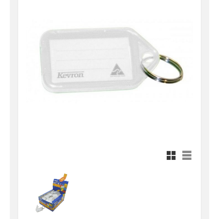
Rutnätsvy
Listvy