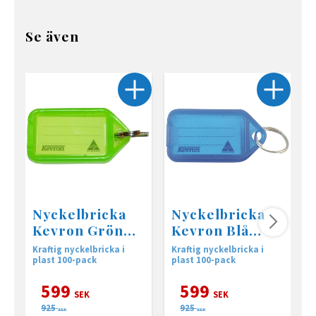
Se även
Nyckelbricka
Nyckelbricka
Kevron Grön
Kevron Blå
100-pack
100-pack
Kraftig nyckelbricka i
Kraftig nyckelbricka i
K
plast 100-pack
plast 100-pack
p
599
599
SEK
SEK
925
925
SEK
SEK