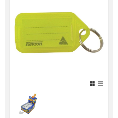
Rutnätsvy
Listvy