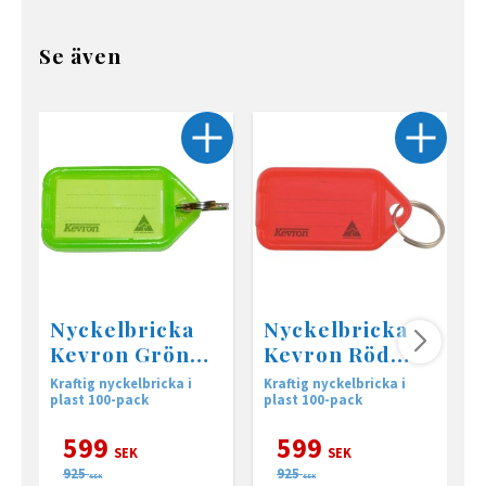
Se även
Nyckelbricka
Nyckelbricka
Kevron Grön
Kevron Röd
100-pack
100-pack
Kraftig nyckelbricka i
Kraftig nyckelbricka i
K
plast 100-pack
plast 100-pack
p
599
599
SEK
SEK
925
925
SEK
SEK