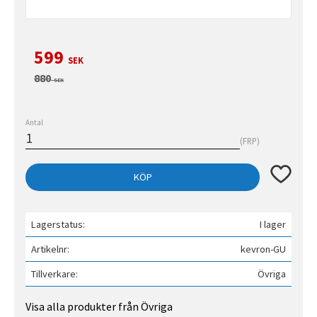
Nedsatt pris:
599
SEK
Ordinarie pris:
880
SEK
Antal
FRP
Lägg till 
KÖP
Lagerstatus
I lager
Artikelnr
kevron-GU
Tillverkare
Övriga
Visa alla produkter från Övriga