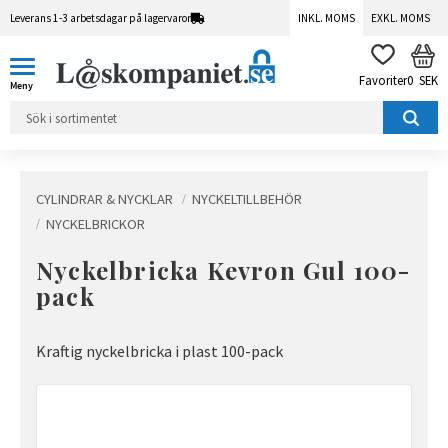
Leverans 1-3 arbetsdagar på lagervaror
INKL. MOMS
EXKL. MOMS
Meny
KUN
FAVORITER
0
SEK
CYLINDRAR & NYCKLAR
NYCKELTILLBEHÖR
NYCKELBRICKOR
Nyckelbricka Kevron Gul 100-
pack
Kraftig nyckelbricka i plast 100-pack