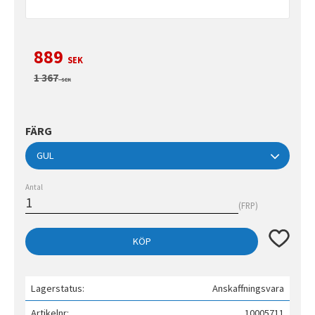
Nedsatt pris:
889
SEK
Ordinarie pris:
1 367
SEK
FÄRG
Antal
FRP
Lägg till 
KÖP
Lagerstatus
Anskaffningsvara
Artikelnr
10005711