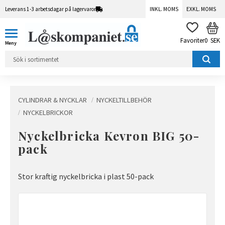
Leverans 1-3 arbetsdagar på lagervaror
INKL. MOMS
EXKL. MOMS
Meny
KUN
FAVORITER
0
SEK
CYLINDRAR & NYCKLAR
NYCKELTILLBEHÖR
NYCKELBRICKOR
Nyckelbricka Kevron BIG 50-
pack
Stor kraftig nyckelbricka i plast 50-pack