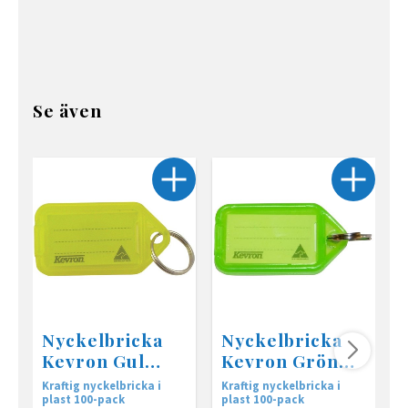
Se även
Nyckelbricka
Nyckelbricka
Kevron Gul
Kevron Grön
100-pack
100-pack
Kraftig nyckelbricka i
Kraftig nyckelbricka i
K
plast 100-pack
plast 100-pack
p