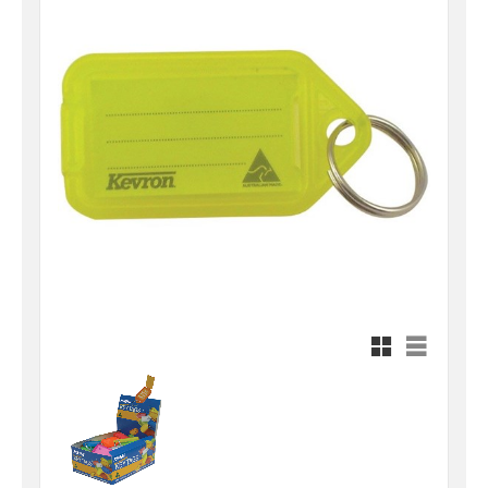
Rutnätsvy
Listvy