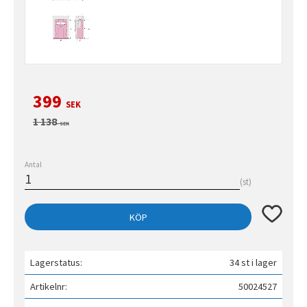
Nedsatt pris:
399
SEK
Ordinarie pris:
1 138
SEK
Antal
st
Lägg till 
KÖP
Lagerstatus
34 st i lager
Artikelnr
50024527