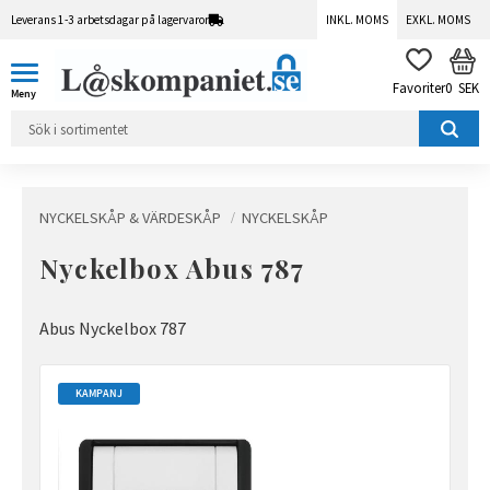
Leverans 1-3 arbetsdagar på lagervaror
INKL. MOMS
EXKL. MOMS
Meny
KUN
FAVORITER
0
SEK
NYCKELSKÅP & VÄRDESKÅP
NYCKELSKÅP
Nyckelbox Abus 787
Abus Nyckelbox 787
KAMPANJ