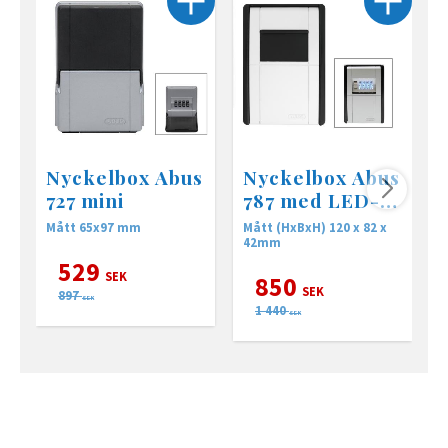
Nyckelbox Abus
Nyckelbox Abus
727 mini
787 med LED-
belysning
Mått 65x97 mm
Mått (HxBxH) 120 x 82 x
Y
42mm
a
529
SEK
850
SEK
897
SEK
1 440
SEK