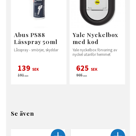
Abus PS88
Yale Nyckelbox
Låsspray 50ml
med kod
Låsspray - smörjer, skyddar
Yale nyckelbox förvaring av
nyckel utanför hemmet
139
625
SEK
SEK
191
905
SEK
SEK
Se även