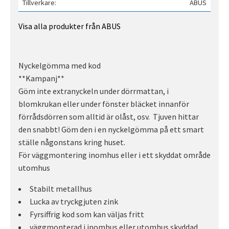
Tillverkare
ABUS
Visa alla produkter från ABUS
Nyckelgömma med kod
**Kampanj**
Göm inte extranyckeln under dörrmattan, i
blomkrukan eller under fönster bläcket innanför
förrådsdörren som alltid är olåst, osv. Tjuven hittar
den snabbt! Göm den i en nyckelgömma på ett smart
ställe någonstans kring huset.
För väggmontering inomhus eller i ett skyddat område
utomhus
Stabilt metallhus
Lucka av tryckgjuten zink
Fyrsiffrig kod som kan väljas fritt
väggmonterad i inomhus eller utomhus skyddad