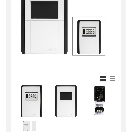
Rutnätsvy
Listvy