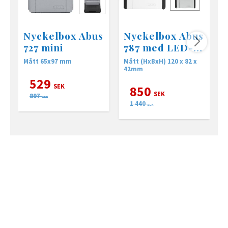
Nyckelbox Abus
Nyckelbox Abus
727 mini
787 med LED-
belysning
Mått 65x97 mm
Mått (HxBxH) 120 x 82 x
A
42mm
529
SEK
850
SEK
897
SEK
1 440
SEK