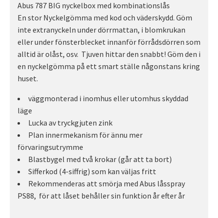
Abus 787 BIG nyckelbox med kombinationslås
En stor Nyckelgömma med kod och väderskydd. Göm
inte extranyckeln under dörrmattan, i blomkrukan
eller under fönsterblecket innanför förrådsdörren som
alltid är olåst, osv. Tjuven hittar den snabbt! Göm den i
en nyckelgömma på ett smart ställe någonstans kring
huset.
väggmonterad i inomhus eller utomhus skyddad
läge
Lucka av tryckgjuten zink
Plan innermekanism för ännu mer
förvaringsutrymme
Blastbygel med två krokar (går att ta bort)
Sifferkod (4-siffrig) som kan väljas fritt
Rekommenderas att smörja med Abus låsspray
PS88, för att låset behåller sin funktion år efter år