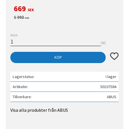
Nedsatt pris:
669
SEK
Ordinarie pris:
1 302
SEK
Antal
st
Lägg till 
KÖP
Lagerstatus
I lager
Artikelnr
50107584
Tillverkare
ABUS
Visa alla produkter från ABUS