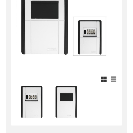
Rutnätsvy
Listvy