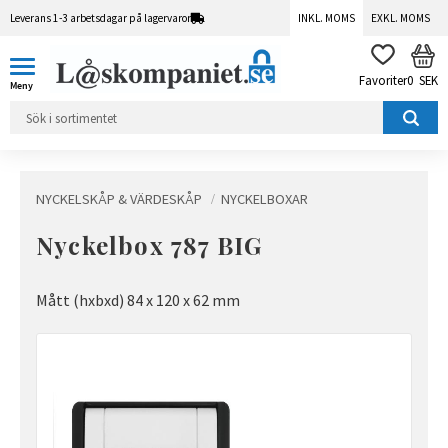
Leverans 1-3 arbetsdagar på lagervaror
INKL. MOMS
EXKL. MOMS
Meny
KUN
FAVORITER
0
SEK
NYCKELSKÅP & VÄRDESKÅP
NYCKELBOXAR
Nyckelbox 787 BIG
Mått (hxbxd) 84 x 120 x 62 mm