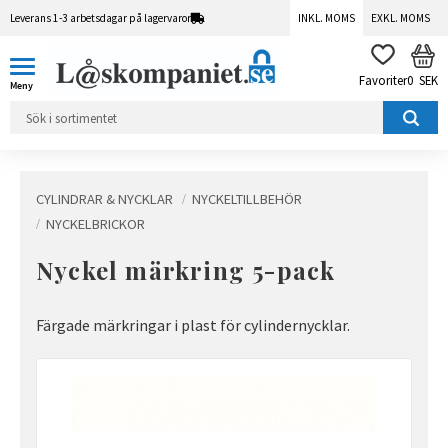
Leverans 1-3 arbetsdagar på lagervaror
INKL. MOMS
EXKL. MOMS
Meny
KUN
FAVORITER
0
SEK
CYLINDRAR & NYCKLAR
NYCKELTILLBEHÖR
NYCKELBRICKOR
Nyckel märkring 5-pack
Färgade märkringar i plast för cylindernycklar.