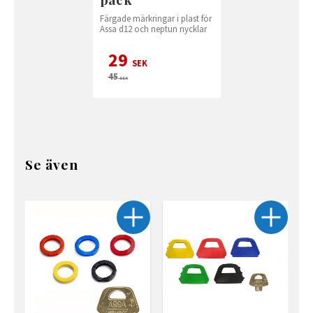
Färgade märkringar i plast för
Assa d12 och neptun nycklar
29
SEK
45
SEK
Se även