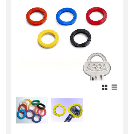
Rutnätsvy
Listvy