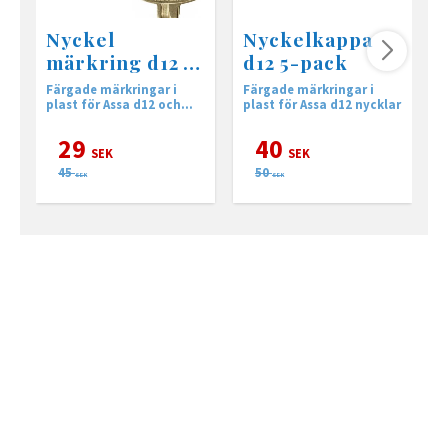
Nyckel
Nyckelkappa
märkring d12 5-
d12 5-pack
pack
Färgade märkringar i
Färgade märkringar i
F
plast för Assa d12 och
plast för Assa d12 nycklar
p
neptun nycklar
T
29
40
SEK
SEK
45
50
SEK
SEK