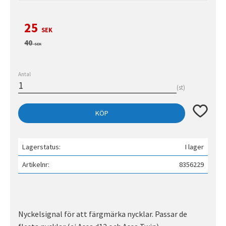
Nedsatt pris:
25
SEK
Ordinarie pris:
40
SEK
Antal
st
Lägg till 
KÖP
Lagerstatus
I lager
Artikelnr
8356229
Nyckelsignal för att färgmärka nycklar. Passar de