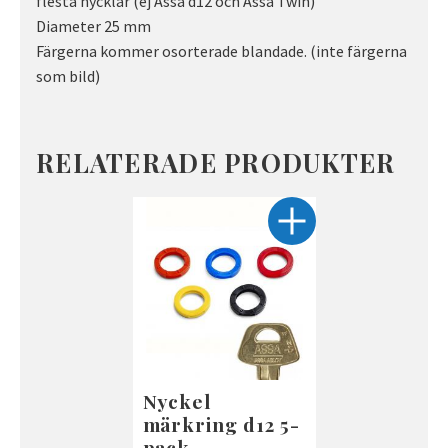
flesta nycklar (ej Assa d12 och Assa Twin)
Diameter 25 mm
Färgerna kommer osorterade blandade. (inte färgerna
som bild)
RELATERADE PRODUKTER
Nyckel
märkring d12 5-
pack