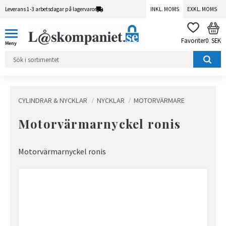
Leverans 1-3 arbetsdagar på lagervaror
INKL. MOMS
EXKL. MOMS
Meny
KUN
FAVORITER
0
SEK
CYLINDRAR & NYCKLAR
NYCKLAR
MOTORVÄRMARE
Motorvärmarnyckel ronis
Motorvärmarnyckel ronis