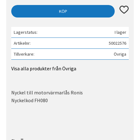
Lägg till 
KÖP
Lagerstatus
I lager
Artikelnr
50022576
Tillverkare
Övriga
Visa alla produkter från Övriga
Nyckel till motorvärmarlås Ronis
Nyckelkod FH080