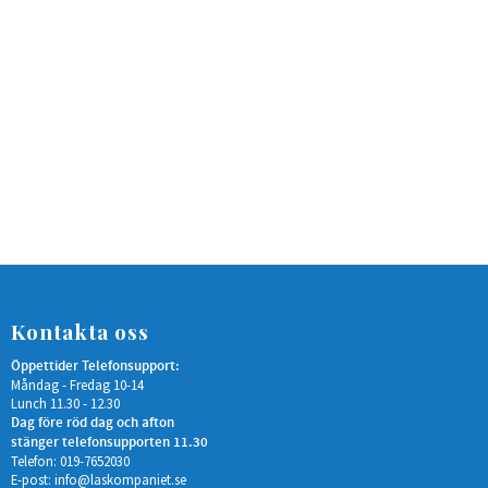
Kontakta oss
Öppettider Telefonsupport:
Måndag - Fredag 10-14
Lunch 11.30 - 12.30
Dag före röd dag och afton
stänger telefonsupporten 11.30
Telefon: 019-7652030
E-post:
info@laskompaniet.se