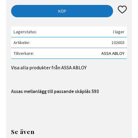
Lägg till 
KÖP
Lagerstatus
I lager
Artikelnr
102603
Tillverkare
ASSA ABLOY
Visa alla produkter från ASSA ABLOY
Assas mellanlägg till passande skåplås 593
Se även