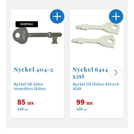
KAMPANJ
Nyckel 404-2
Nyckel 6414
x2st
Nyckel till äldre
Nyckel till låshus 414 och
N
innerdörrs låshus
4249
2
85
99
SEK
SEK
125
125
SEK
SEK