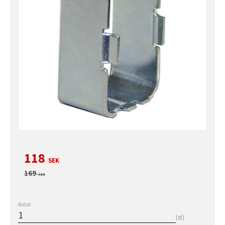
Nedsatt pris:
118
SEK
Ordinarie pris:
169
SEK
Antal
st