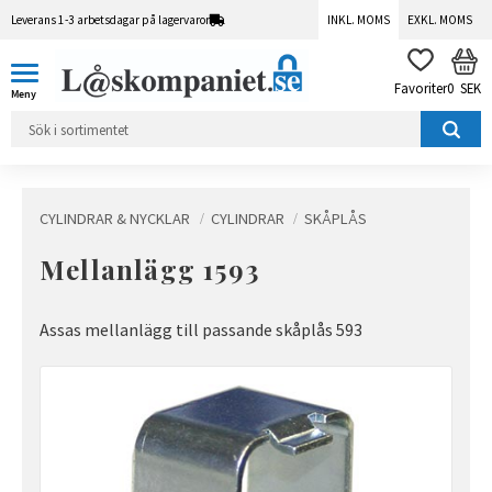
Leverans 1-3 arbetsdagar på lagervaror
INKL. MOMS
EXKL. MOMS
Meny
KUN
FAVORITER
0
SEK
CYLINDRAR & NYCKLAR
CYLINDRAR
SKÅPLÅS
Mellanlägg 1593
Assas mellanlägg till passande skåplås 593