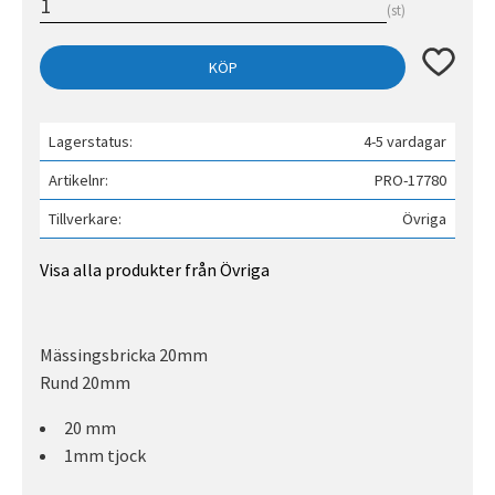
st
Lägg till 
KÖP
Lagerstatus
4-5 vardagar
Artikelnr
PRO-17780
Tillverkare
Övriga
Visa alla produkter från Övriga
Mässingsbricka 20mm
Rund 20mm
20 mm
1mm tjock