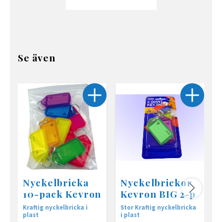
Se även
Nyckelbricka
Nyckelbrickor
10-pack Kevron
Kevron BIG 2-p
Kraftig nyckelbricka i
Stor Kraftig nyckelbricka
M
plast
i plast