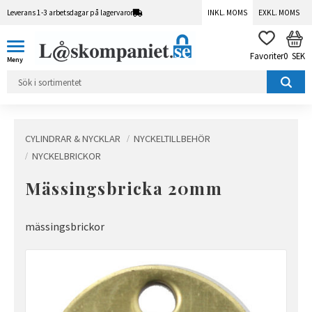
Leverans 1-3 arbetsdagar på lagervaror
INKL. MOMS
EXKL. MOMS
Meny
KUN
FAVORITER
0
SEK
CYLINDRAR & NYCKLAR
NYCKELTILLBEHÖR
NYCKELBRICKOR
Mässingsbricka 20mm
mässingsbrickor