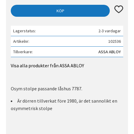
Lägg till 
KÖP
Lagerstatus
2-3 vardagar
Artikelnr
102536
Tillverkare
ASSA ABLOY
Visa alla produkter från ASSA ABLOY
Osym stolpe passande låshus 7787.
Är dörren tillverkat före 1980, är det sannolikt en
osymmetrisk stolpe