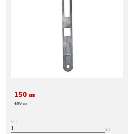
Nedsatt pris:
150
SEK
Ordinarie pris:
199
SEK
Antal
st