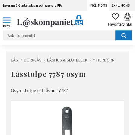
Leverans 1-3 arbetsdagar på lagervaror
INKL. MOMS
EXKL. MOMS
Meny
KUN
FAVORITER
0
SEK
LÅS
DÖRRLÅS
LÅSHUS & SLUTBLECK
YTTERDÖRR
Låsstolpe 7787 osym
Osymstolpe till låshus 7787