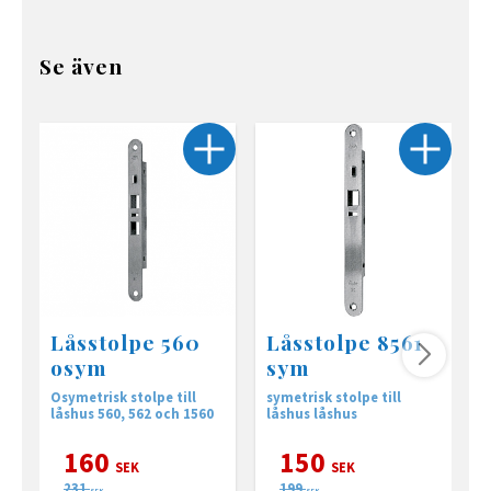
Se även
Låsstolpe 560
Låsstolpe 8561
osym
sym
Osymetrisk stolpe till
symetrisk stolpe till
P
låshus 560, 562 och 1560
låshus låshus
160
150
SEK
SEK
231
199