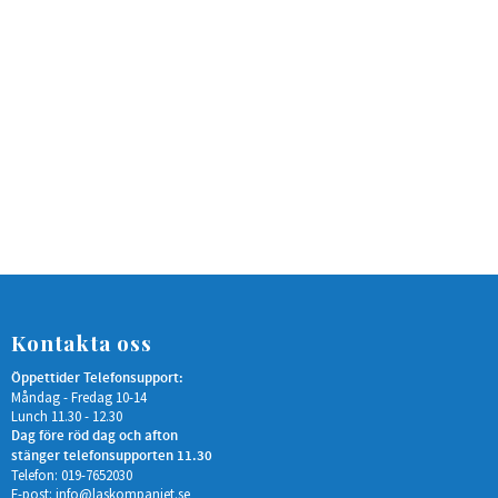
Kontakta oss
Öppettider Telefonsupport:
Måndag - Fredag 10-14
Lunch 11.30 - 12.30
Dag före röd dag och afton
stänger telefonsupporten 11.30
Telefon: 019-7652030
E-post:
info@laskompaniet.se