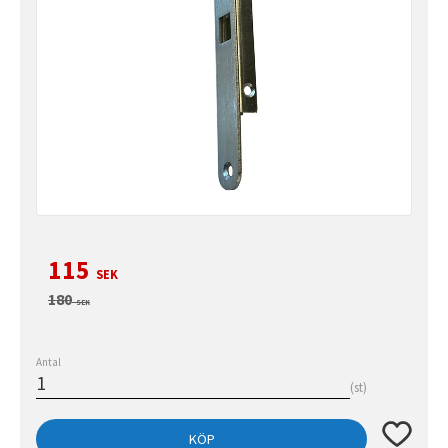
Nedsatt pris:
115
SEK
Ordinarie pris:
180
SEK
Antal
st
Lägg till 
KÖP