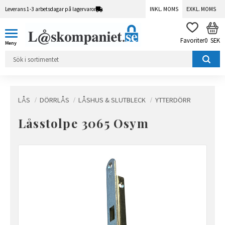
Leverans 1-3 arbetsdagar på lagervaror
INKL. MOMS
EXKL. MOMS
Meny
KUN
FAVORITER
0
SEK
LÅS
DÖRRLÅS
LÅSHUS & SLUTBLECK
YTTERDÖRR
Låsstolpe 3065 Osym