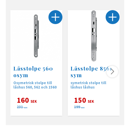
Låsstolpe 560
Låsstolpe 8561
osym
sym
Osymetrisk stolpe till
symetrisk stolpe till
O
låshus 560, 562 och 1560
låshus låshus
7
160
150
SEK
SEK
231
199
SEK
SEK