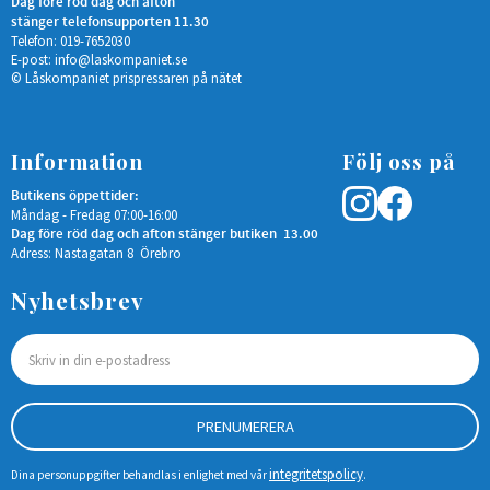
Dag före röd dag och afton
stänger telefonsupporten 11.30
Telefon: 019-7652030
E-post:
info@laskompaniet.se
© Låskompaniet prispressaren på nätet
Information
Följ oss på
Butikens öppettider:
Måndag - Fredag 07:00-16:00
Dag före röd dag och afton stänger butiken 13.00
Adress: Nastagatan 8 Örebro
Nyhetsbrev
PRENUMERERA
integritetspolicy
Dina personuppgifter behandlas i enlighet med vår
.