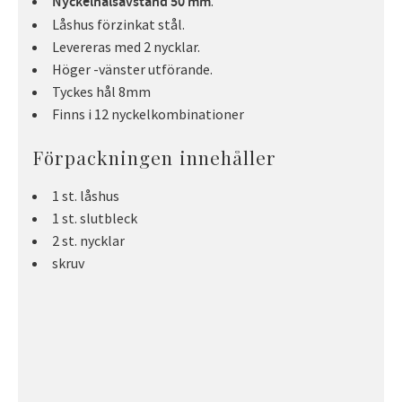
.
Nyckelhålsavstånd 50 mm
Låshus förzinkat stål.
Levereras med 2 nycklar.
Höger -vänster utförande.
Tyckes hål 8mm
Finns i 12 nyckelkombinationer
Förpackningen innehåller
1 st. låshus
1 st. slutbleck
2 st. nycklar
skruv