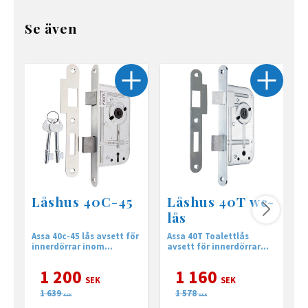
Se även
Låshus 40C-45
Låshus 40T wc-
lås
Assa 40c-45 lås avsett för
Assa 40T Toalettlås
A
innerdörrar inom
avsett för innerdörrar
T
utbytesmarknaden.
inom utbytesmarknaden.
i
Urtagsmått enligt äldre
1 200
1 160
urtagsstandard.
SEK
SEK
1 639
1 578
SEK
SEK