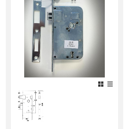
Rutnätsvy
Listvy