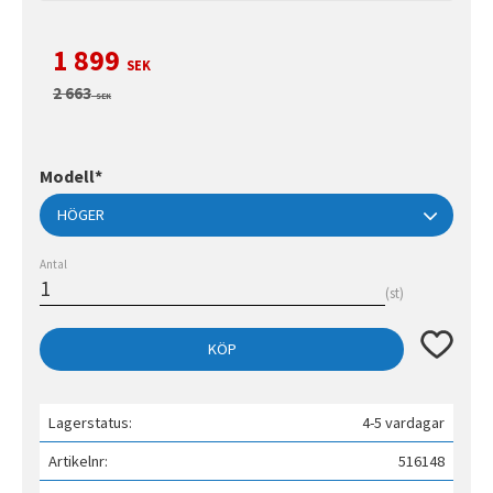
Nedsatt pris:
1 899
SEK
Ordinarie pris:
2 663
SEK
Modell*
Antal
st
Lägg till 
KÖP
Lagerstatus
4-5 vardagar
Artikelnr
516148