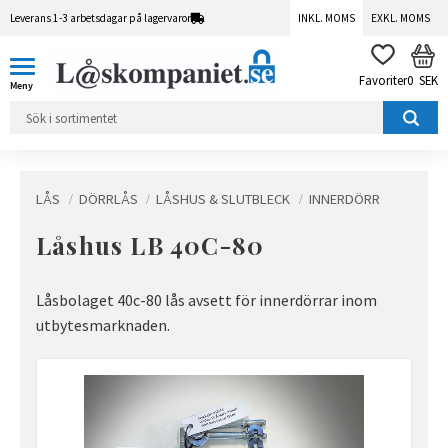
Leverans 1-3 arbetsdagar på lagervaror
INKL. MOMS
EXKL. MOMS
Meny
KUN
FAVORITER
0
SEK
LÅS
DÖRRLÅS
LÅSHUS & SLUTBLECK
INNERDÖRR
Låshus LB 40C-80
Låsbolaget 40c-80 lås avsett för innerdörrar inom
utbytesmarknaden.