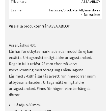
Tillverkare
ASSA ABLOY
Läs mer
faslas.se/produkter/df/innerdorra
r_fas40c.htm
Visa alla produkter från ASSA ABLOY
Assa Låshus 40C
Låshus för utbytesmarknaden där modullås ej kan
ersätta. Urtagsmått enligt äldre urtagsstandard.
Regeln fullt utlåst 23 mm efter två varvs
nyckelvridning med förregling i båda lägena.
Lås med 3-tillhållar lås avsett för innerdörrar inom
utbytesmarknaden. Urtagsmått enligt äldre
urtagsstandard. Finns för höger- vänsterhängda
dörrar.
Låsdjup 80 mm.