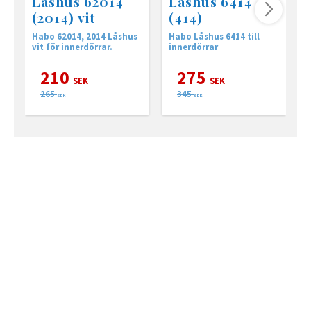
Låshus 62014
Låshus 6414
(2014) vit
(414)
Habo 62014, 2014 Låshus
Habo Låshus 6414 till
A
vit för innerdörrar.
innerdörrar
i
210
275
SEK
SEK
265
345
SEK
SEK