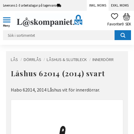
Leverans 1-3 arbetsdagar på lagervaror
INKL. MOMS
EXKL. MOMS
Meny
KUN
FAVORITER
0
SEK
LÅS
DÖRRLÅS
LÅSHUS & SLUTBLECK
INNERDÖRR
Låshus 62014 (2014) svart
Habo 62014, 2014 Låshus vit för innerdörrar.