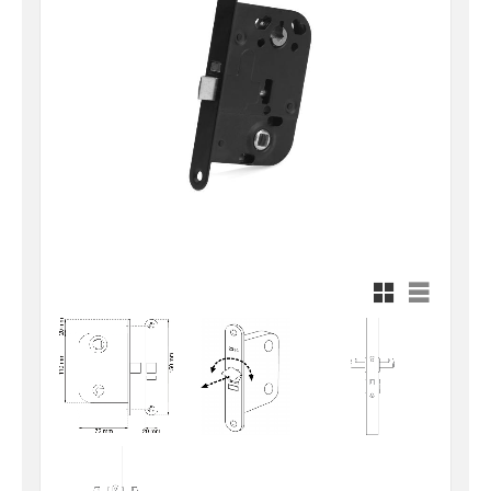
Rutnätsvy
Listvy