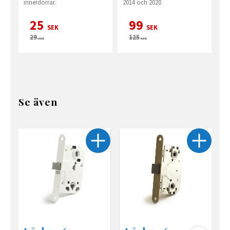
innerdörrar.
2014 och 2020
25
99
SEK
SEK
29
125
SEK
SEK
Se även